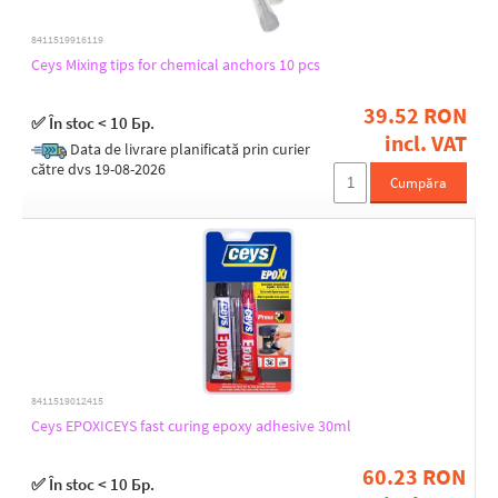
8411519916119
Ceys Mixing tips for chemical anchors 10 pcs
39.52 RON
✅ În stoc < 10 Бр.
incl. VAT
Data de livrare planificată prin curier
către dvs 19-08-2026
Cumpăra
8411519012415
Ceys EPOXICEYS fast curing epoxy adhesive 30ml
60.23 RON
✅ În stoc < 10 Бр.