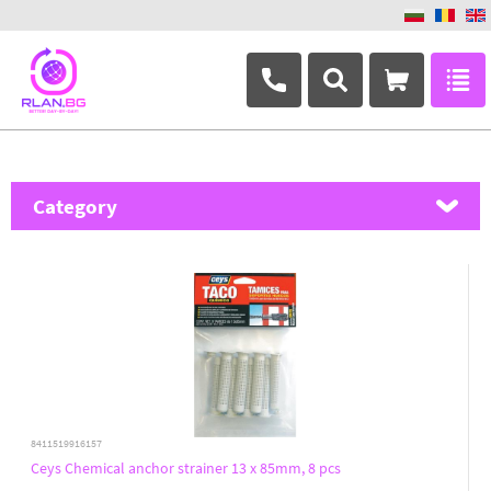
+359 882 346 063
Category
MikroTik
Ubiquiti Networks
TP-Link
Masterlan
ASRock
8411519916157
Ceys Chemical anchor strainer 13 x 85mm, 8 pcs
D-Link