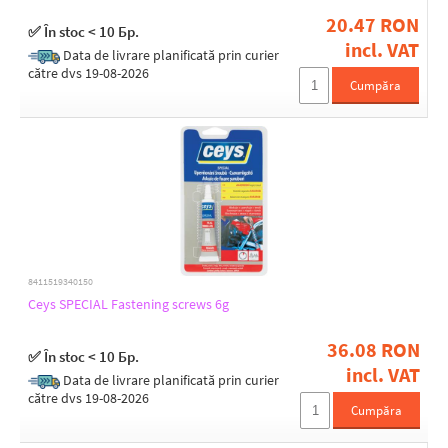
20.47 RON
✅ În stoc < 10 Бр.
CEYS
incl. VAT
Data de livrare planificată prin curier
către dvs 19-08-2026
All Brands
Cumpăra
8411519340150
Ceys SPECIAL Fastening screws 6g
36.08 RON
✅ În stoc < 10 Бр.
incl. VAT
Data de livrare planificată prin curier
către dvs 19-08-2026
Cumpăra