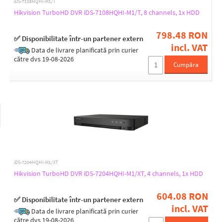
iDS-7108HQHI-M1/T
Hikvision TurboHD DVR iDS-7108HQHI-M1/T, 8 channels, 1x HDD
Desktop
Rackmount
798.48 RON
✅ Disponibilitate într-un partener extern
incl. VAT
Data de livrare planificată prin curier
Number of Sata connectors
către dvs 19-08-2026
Cumpăra
1
2
4
VGA connector
Yes
iDS-7204HQHI-M1/XT
Technology and conveniences
Hikvision TurboHD DVR iDS-7204HQHI-M1/XT, 4 channels, 1x HDD
AcuSense
Deep Learning
604.08 RON
✅ Disponibilitate într-un partener extern
Face detection
incl. VAT
Vehicle detection
Data de livrare planificată prin curier
către dvs 19-08-2026