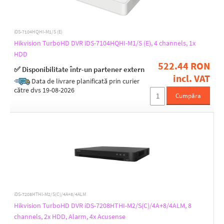
iDS-7104HQHI-M1/S (E)
Hikvision TurboHD DVR iDS-7104HQHI-M1/S (E), 4 channels, 1x
HDD
522.44 RON
✅ Disponibilitate într-un partener extern
incl. VAT
Data de livrare planificată prin curier
către dvs 19-08-2026
Cumpăra
iDS-7208HTHI-M2/S(C)/4A+8/4ALM
Hikvision TurboHD DVR iDS-7208HTHI-M2/S(C)/4A+8/4ALM, 8
channels, 2x HDD, Alarm, 4x Acusense