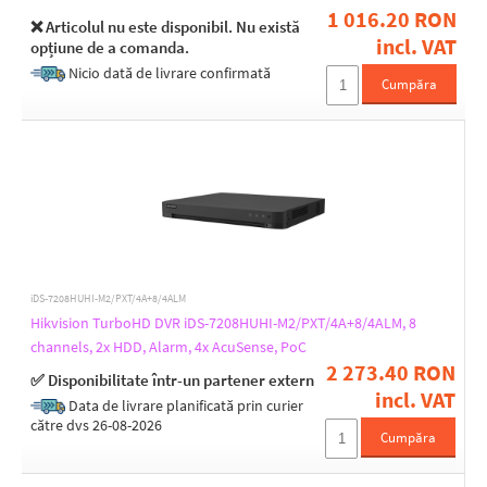
1 016.20 RON
❌ Articolul nu este disponibil. Nu există
incl. VAT
opțiune de a comanda.
Nicio dată de livrare confirmată
Cumpăra
iDS-7208HUHI-M2/PXT/4A+8/4ALM
Hikvision TurboHD DVR iDS-7208HUHI-M2/PXT/4A+8/4ALM, 8
channels, 2x HDD, Alarm, 4x AcuSense, PoC
2 273.40 RON
✅ Disponibilitate într-un partener extern
incl. VAT
Data de livrare planificată prin curier
către dvs 26-08-2026
Cumpăra