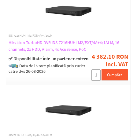
-10 up to 45
-10 up to 55
Weight [g]
iDS-7216HUHI-M2/PXT/4A+4/1ALM
1000
Hikvision TurboHD DVR iDS-7216HUHI-M2/PXT/4A+4/1ALM, 16
1160
channels, 2x HDD, Alarm, 4x AcuSense, PoC
1780
4 382.10 RON
✅ Disponibilitate într-un partener extern
2000
incl. VAT
Data de livrare planificată prin curier
2100
către dvs 26-08-2026
3100
Cumpăra
500
5000
600
7000
Width [mm]
151
152
170
iDS-7216HUHI-M2/XT/4A+16/4ALM