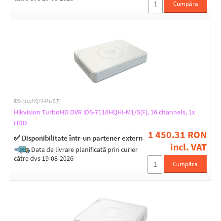
Cumpăra
Number of supported IP cameras
1
12
16
2
24
32
34
iDS-7116HQHI-M1/S(F)
4
Hikvision TurboHD DVR iDS-7116HQHI-M1/S(F), 16 channels, 1x
48
HDD
5
1 450.31 RON
6
✅ Disponibilitate într-un partener extern
64
incl. VAT
Data de livrare planificată prin curier
8
Number of supported analog. cameras
către dvs 19-08-2026
Cumpăra
16
32
4
8