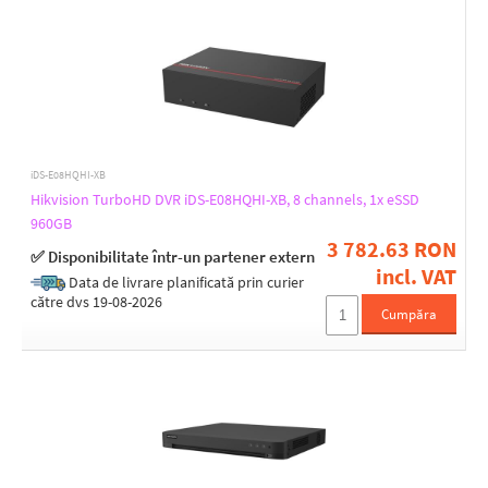
PoC support
Yes
LAN ports
1
iDS-E08HQHI-XB
Hikvision TurboHD DVR iDS-E08HQHI-XB, 8 channels, 1x eSSD
LAN speed
960GB
3 782.63 RON
(1) 10/100/1000Mbps
✅ Disponibilitate într-un partener extern
incl. VAT
(1) 10/100Mbps
Data de livrare planificată prin curier
(2) 10/100/1000Mbps
către dvs 19-08-2026
Cumpăra
Max. power consumption [W]
10
12
15
18
19