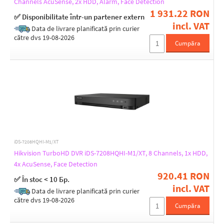
Channels AcuSense, 2x HDD, Alarm, Face Detection
1 931.22 RON
✅ Disponibilitate într-un partener extern
HDMI interface (resolution) [pixels]
incl. VAT
Data de livrare planificată prin curier
1920 x 1080 (Full HD)
către dvs 19-08-2026
2560 x 1440 (WQHD)
Cumpăra
3840 x 2160
Audio
1 input, 1 output
Yes
Alarm
iDS-7208HQHI-M1/XT
Hikvision TurboHD DVR iDS-7208HQHI-M1/XT, 8 Channels, 1x HDD,
Yes
4x AcuSense, Face Detection
920.41 RON
✅ În stoc < 10 Бр.
incl. VAT
"U" positions
Data de livrare planificată prin curier
către dvs 19-08-2026
1
Cumpăra