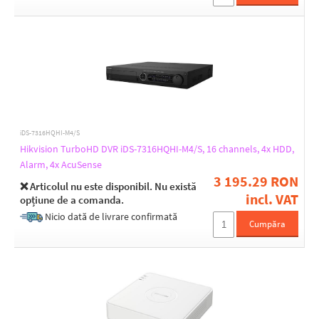
iDS-7316HQHI-M4/S
Hikvision TurboHD DVR iDS-7316HQHI-M4/S, 16 channels, 4x HDD,
Alarm, 4x AcuSense
3 195.29 RON
❌ Articolul nu este disponibil. Nu există
incl. VAT
opțiune de a comanda.
Nicio dată de livrare confirmată
Cumpăra