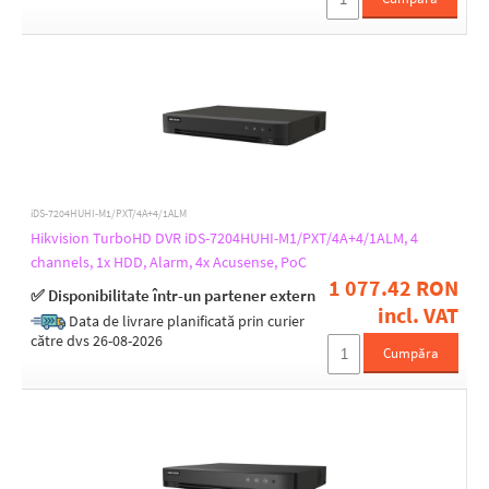
200
210
235
236
240
242
244
313
315
320
iDS-7204HUHI-M1/PXT/4A+4/1ALM
390
Max. recording resolution
Hikvision TurboHD DVR iDS-7204HUHI-M1/PXT/4A+4/1ALM, 4
400
12MP
channels, 1x HDD, Alarm, 4x Acusense, PoC
4MP
1 077.42 RON
✅ Disponibilitate într-un partener extern
5MP
incl. VAT
Data de livrare planificată prin curier
6MP
către dvs 26-08-2026
8MP
Cumpăra
HDMI interface
Yes