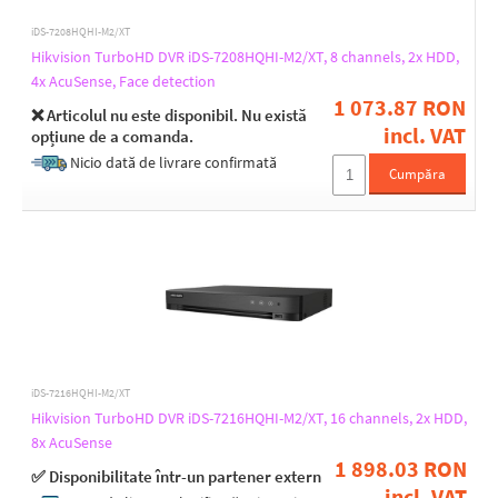
iDS-7208HQHI-M2/XT
Hikvision TurboHD DVR iDS-7208HQHI-M2/XT, 8 channels, 2x HDD,
4x AcuSense, Face detection
1 073.87 RON
❌ Articolul nu este disponibil. Nu există
incl. VAT
opțiune de a comanda.
Nicio dată de livrare confirmată
Cumpăra
iDS-7216HQHI-M2/XT
Hikvision TurboHD DVR iDS-7216HQHI-M2/XT, 16 channels, 2x HDD,
8x AcuSense
1 898.03 RON
✅ Disponibilitate într-un partener extern
incl. VAT