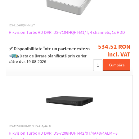
Number of supported HDD
1
2
iDS-7104HQHI-M1/T
4
Hikvision TurboHD DVR iDS-7104HQHI-M1/T, 4 channels, 1x HDD
534.52 RON
✅ Disponibilitate într-un partener extern
Supported HDD capacity [TB]
incl. VAT
Data de livrare planificată prin curier
0,5
către dvs 19-08-2026
1
Cumpăra
10
12
Raid level
0 - striping
1 - mirroring
10 - mirroring
5 - striping
iDS-7208HUHI-M2/XT/4A+8/4ALM
6 - striping
Hikvision TurboHD DVR iDS-7208HUHI-M2/XT/4A+8/4ALM - 8