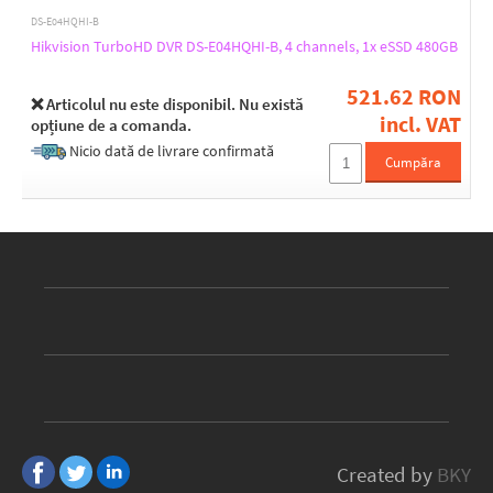
DS-E04HQHI-B
Hikvision TurboHD DVR DS-E04HQHI-B, 4 channels, 1x eSSD 480GB
521.62 RON
❌ Articolul nu este disponibil. Nu există
incl. VAT
opțiune de a comanda.
Nicio dată de livrare confirmată
Cumpăra
Created by
BKY