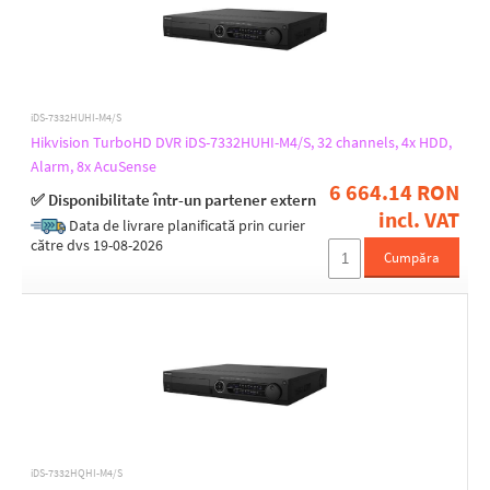
iDS-7332HUHI-M4/S
Hikvision TurboHD DVR iDS-7332HUHI-M4/S, 32 channels, 4x HDD,
Alarm, 8x AcuSense
6 664.14 RON
✅ Disponibilitate într-un partener extern
incl. VAT
Data de livrare planificată prin curier
către dvs 19-08-2026
Cumpăra
iDS-7332HQHI-M4/S