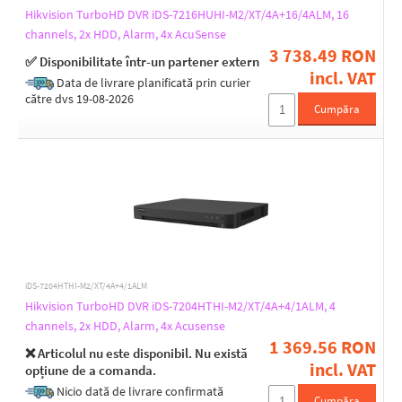
200
Hikvision TurboHD DVR iDS-7216HUHI-M2/XT/4A+16/4ALM, 16
285
channels, 2x HDD, Alarm, 4x AcuSense
315
3 738.49 RON
319
✅ Disponibilitate într-un partener extern
320
incl. VAT
Data de livrare planificată prin curier
380
către dvs 19-08-2026
384
Cumpăra
385
445
Height [mm]
45
46
48
52
70
71
iDS-7204HTHI-M2/XT/4A+4/1ALM
Hikvision TurboHD DVR iDS-7204HTHI-M2/XT/4A+4/1ALM, 4
channels, 2x HDD, Alarm, 4x Acusense
1 369.56 RON
Depth [mm]
❌ Articolul nu este disponibil. Nu există
incl. VAT
121
opțiune de a comanda.
122
Nicio dată de livrare confirmată
Cumpăra