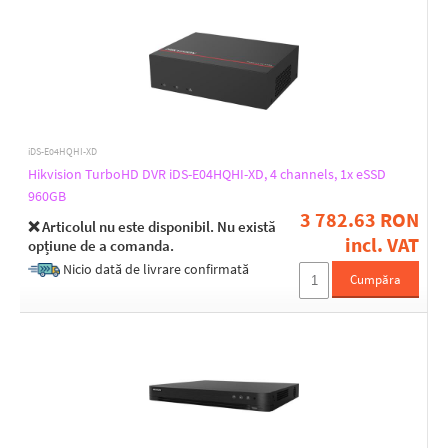
iDS-E04HQHI-XD
Hikvision TurboHD DVR iDS-E04HQHI-XD, 4 channels, 1x eSSD
960GB
3 782.63 RON
❌ Articolul nu este disponibil. Nu există
incl. VAT
opțiune de a comanda.
Nicio dată de livrare confirmată
Cumpăra