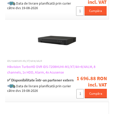
incl. VAT
Data de livrare planificată prin curier
către dvs 19-08-2026
Cumpăra
Power via connector/terminal
12V / 1,5A
12V / 1,9A
12V / 1A
12V / 2,5A
12V / 2A
12V / 3,3A
12V / 5A
12V DC
iDS-7208HUHI-M1/XT/4A+8/4ALM
230V AC
Hikvision TurboHD DVR iDS-7208HUHI-M1/XT/4A+8/4ALM, 8
48V / 1,35A
channels, 1x HDD, Alarm, 4x Acusense
48V / 2,5A
1 696.88 RON
✅ Disponibilitate într-un partener extern
incl. VAT
Video compression
Data de livrare planificată prin curier
către dvs 19-08-2026
H.264
Cumpăra
H.265
Operating temperature [°C]