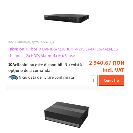
iDS-7216HUHI-M2/S(STD)(E)/4A+16/4
Hikvision TurboHD DVR iDS-7216HUHI-M2/S(E)/4A+16/4ALM, 16
channels, 2x HDD, Alarm, 4x AcuSense
2 940.67 RON
❌ Articolul nu este disponibil. Nu există
incl. VAT
opțiune de a comanda.
Nicio dată de livrare confirmată
Cumpăra