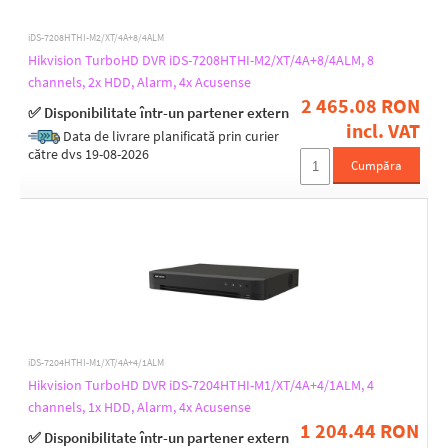
20
24
iDS-7208HTHI-M2/XT/4A+8/4ALM
30
Hikvision TurboHD DVR iDS-7208HTHI-M2/XT/4A+8/4ALM, 8
35
channels, 2x HDD, Alarm, 4x Acusense
40
2 465.08 RON
✅ Disponibilitate într-un partener extern
5,4
incl. VAT
Data de livrare planificată prin curier
55
către dvs 19-08-2026
7,5
Incoming bandwidth [Mb/s]
Cumpăra
8
200
8,2
320
Outgoing bandwidth [Mb/s]
160
256
iDS-7204HTHI-M1/XT/4A+4/1ALM
Hikvision TurboHD DVR iDS-7204HTHI-M1/XT/4A+4/1ALM, 4
USB ports 2.0
channels, 1x HDD, Alarm, 4x Acusense
1
1 204.44 RON
✅ Disponibilitate într-un partener extern
2