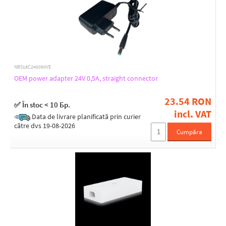
Output connector [mm]
4-pin
5.5 / 2.1
PowerTransport
Without connector
NBS18C240050VE
LED indication
OEM power adapter 24V 0,5A, straight connector
Yes
23.54 RON
✅ În stoc < 10 Бр.
incl. VAT
Data de livrare planificată prin curier
Power [W]
către dvs 19-08-2026
Cumpăra
12
120
19
24
250
29
36
4,8
48