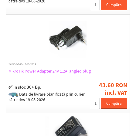
către dvs 19-08-2026
9,4
Cumpăra
Operating temperature [°C]
-40 up to 70
0 up to 50
Weight [g]
140
200
SAW30-240-1200GR2A
325
MikroTik Power Adapter 24V 1.2A, angled plug
448
43.60 RON
✅ În stoc 30+ Бр.
incl. VAT
Width [mm]
Data de livrare planificată prin curier
către dvs 19-08-2026
58
Cumpăra
Height [mm]
31