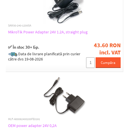
Depth [mm]
140
SAW30-240-1200GA
MikroTik Power Adapter 24V 1.2A, straight plug
43.60 RON
✅ În stoc 30+ Бр.
incl. VAT
Data de livrare planificată prin curier
către dvs 19-08-2026
Cumpăra
MLP-A00062400200FE0191
OEM power adapter 24V 0,2A