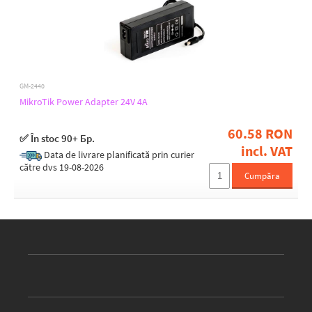
GM-2440
MikroTik Power Adapter 24V 4A
60.58 RON
✅ În stoc 90+ Бр.
incl. VAT
Data de livrare planificată prin curier
către dvs 19-08-2026
Cumpăra