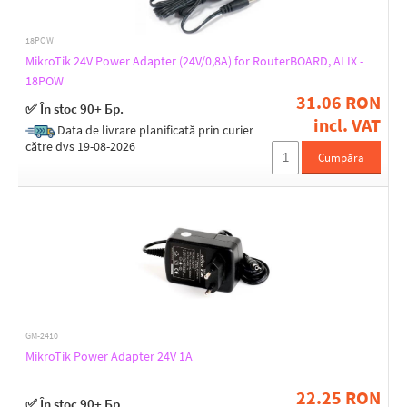
18POW
MikroTik 24V Power Adapter (24V/0,8A) for RouterBOARD, ALIX -
18POW
31.06 RON
✅ În stoc 90+ Бр.
incl. VAT
Data de livrare planificată prin curier
către dvs 19-08-2026
Cumpăra
GM-2410
MikroTik Power Adapter 24V 1A
22.25 RON
✅ În stoc 90+ Бр.