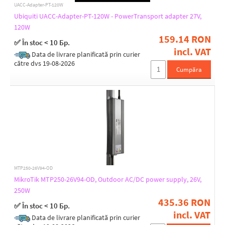
60
UACC-Adapter-PT-120W
9
Ubiquiti UACC-Adapter-PT-120W - PowerTransport adapter 27V,
96
120W
159.14 RON
Output Voltage [V]
✅ În stoc < 10 Бр.
incl. VAT
24
Data de livrare planificată prin curier
26
către dvs 19-08-2026
Cumpăra
27
Output Current [A]
0,2
0,38
0,5
0,8
1
MTP250-26V94-OD
1,2
MikroTik MTP250-26V94-OD, Outdoor AC/DC power supply, 26V,
1,5
2
250W
2,5
435.36 RON
✅ În stoc < 10 Бр.
4
incl. VAT
Data de livrare planificată prin curier
4,44