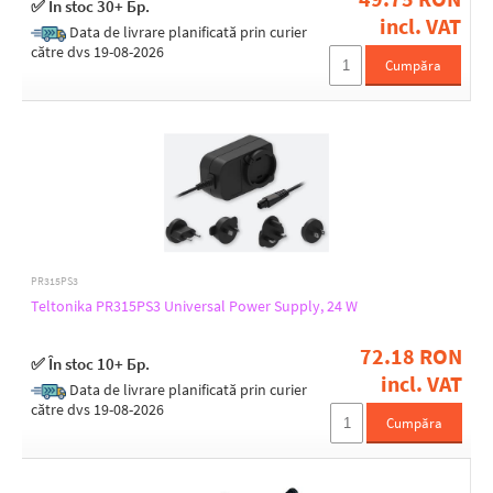
✅ În stoc 30+ Бр.
incl. VAT
Data de livrare planificată prin curier
către dvs 19-08-2026
The input voltage [V]
Cumpăra
230V AC
Protection class
IP67
Purpose
PR315PS3
Outdoor
Teltonika PR315PS3 Universal Power Supply, 24 W
72.18 RON
✅ În stoc 10+ Бр.
Construction
incl. VAT
Data de livrare planificată prin curier
Directly into a wall outlet
către dvs 19-08-2026
Cumpăra
With a power cord