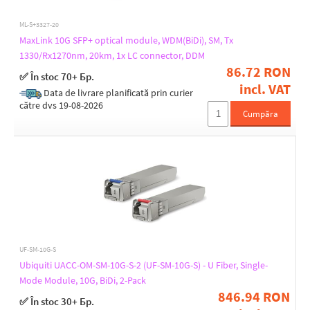
ML-S+3327-20
MaxLink 10G SFP+ optical module, WDM(BiDi), SM, Tx
1330/Rx1270nm, 20km, 1x LC connector, DDM
86.72 RON
✅ În stoc 70+ Бр.
incl. VAT
Data de livrare planificată prin curier
către dvs 19-08-2026
Cumpăra
UF-SM-10G-S
Ubiquiti UACC-OM-SM-10G-S-2 (UF-SM-10G-S) - U Fiber, Single-
Mode Module, 10G, BiDi, 2-Pack
846.94 RON
✅ În stoc 30+ Бр.