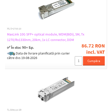
ML-S+2733-20
MaxLink 10G SFP+ optical module, WDM(BiDi), SM, Tx
1270/Rx1330nm, 20km, 1x LC connector, DDM
86.72 RON
✅ În stoc 90+ Бр.
incl. VAT
Data de livrare planificată prin curier
către dvs 19-08-2026
Cumpăra
TL-SM5110-SR