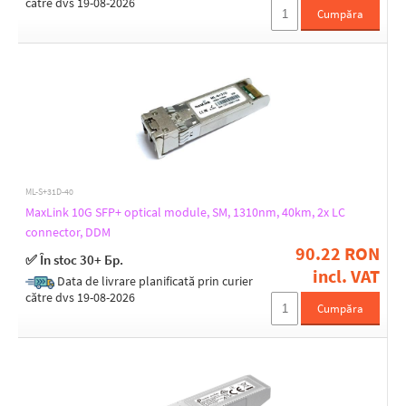
către dvs 19-08-2026
2-fiber
Cumpăra
CWDM
Metallic
WDM
DDMI - diagnostics
Yes
ML-S+31D-40
Polishing type
MaxLink 10G SFP+ optical module, SM, 1310nm, 40km, 2x LC
connector, DDM
UPC
90.22 RON
✅ În stoc 30+ Бр.
incl. VAT
Data de livrare planificată prin curier
Receiver sensitivity [dBm]
către dvs 19-08-2026
Cumpăra
-11,1
-12,6
-14
-14,1
-14,4