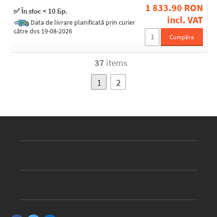
1 833.90 RON
✅ În stoc < 10 Бр.
incl. VAT
Data de livrare planificată prin curier
către dvs 19-08-2026
Cumpăra
37
items
1
2