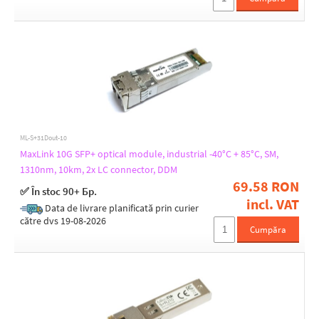
ML-S+31Dout-10
MaxLink 10G SFP+ optical module, industrial -40°C + 85°C, SM,
1310nm, 10km, 2x LC connector, DDM
69.58 RON
✅ În stoc 90+ Бр.
incl. VAT
Data de livrare planificată prin curier
către dvs 19-08-2026
Cumpăra