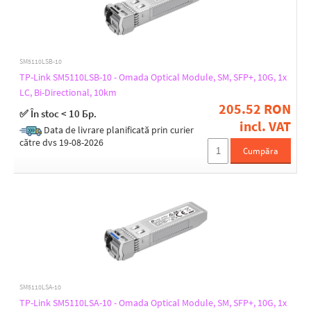
-15
-15,5
-24
SM5110LSB-10
Max. power consumption [W]
TP-Link SM5110LSB-10 - Omada Optical Module, SM, SFP+, 10G, 1x
LC, Bi-Directional, 10km
2,4
205.52 RON
✅ În stoc < 10 Бр.
incl. VAT
Data de livrare planificată prin curier
Operating temperature [°C]
către dvs 19-08-2026
Cumpăra
-10 up to 70
-40 up to 85
0 up to 60
0 up to 70
SM5110LSA-10
TP-Link SM5110LSA-10 - Omada Optical Module, SM, SFP+, 10G, 1x