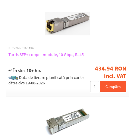
RTROM01-RTSF-10G
Turris SFP+ copper module, 10 Gbps, RJ45
434.94 RON
✅ În stoc 10+ Бр.
incl. VAT
Data de livrare planificată prin curier
către dvs 19-08-2026
Cumpăra