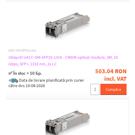
UACC-OM-SFP10-1310
Ubiquiti UACC-OM-SFP10-1310 - CWDM optical module, SM, 10
Gbps, SFP+, 1310 nm, 2x LC
503.04 RON
✅ În stoc < 10 Бр.
incl. VAT
Data de livrare planificată prin curier
către dvs 19-08-2026
Cumpăra