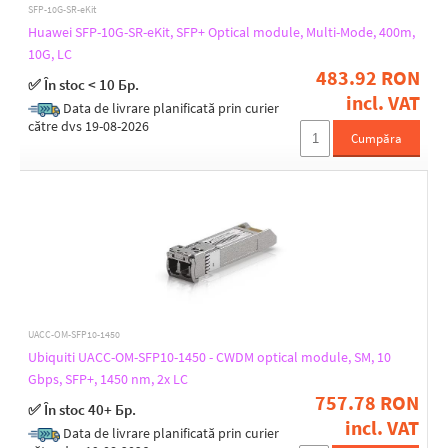
SFP-10G-SR-eKit
1270 / 1330
Huawei SFP-10G-SR-eKit, SFP+ Optical module, Multi-Mode, 400m,
1290
10G, LC
1310
483.92 RON
1330 / 1270
✅ În stoc < 10 Бр.
1450
incl. VAT
Data de livrare planificată prin curier
1550
către dvs 19-08-2026
850
Cumpăra
Distance [km]
0,1
0,2
0,3
0,4
10
20
UACC-OM-SFP10-1450
40
Ubiquiti UACC-OM-SFP10-1450 - CWDM optical module, SM, 10
80
Gbps, SFP+, 1450 nm, 2x LC
757.78 RON
✅ În stoc 40+ Бр.
incl. VAT
Transfer type
Data de livrare planificată prin curier