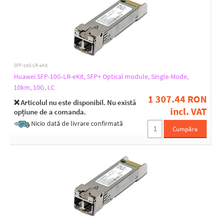
Metallic
Multi Mode
Single Mode
Optical Connectors
SFP-10G-LR-eKit
(1) LC
Huawei SFP-10G-LR-eKit, SFP+ Optical module, Single-Mode,
(2) LC
10km, 10G, LC
RJ45
1 307.44 RON
❌ Articolul nu este disponibil. Nu există
incl. VAT
opțiune de a comanda.
Transmission speed
Nicio dată de livrare confirmată
Cumpăra
1 Gbps
10 Gbps
10 Mbps
2.5 Gbps
5 Gbps
Wavelength - Tx/Rx [nm]
1270