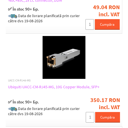
-40C+85C, 2x LC connector, DDM
49.04 RON
✅ În stoc 90+ Бр.
incl. VAT
Data de livrare planificată prin curier
către dvs 19-08-2026
Cumpăra
UACC-CM-RJ45-MG
Ubiquiti UACC-CM-RJ45-MG, 10G Copper Module, SFP+
350.17 RON
✅ În stoc 90+ Бр.
incl. VAT
Data de livrare planificată prin curier
către dvs 19-08-2026
Cumpăra