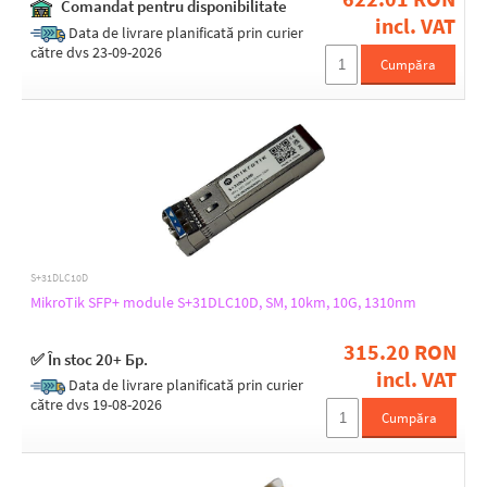
Tx power [dBm]
Comandat pentru disponibilitate
incl. VAT
Data de livrare planificată prin curier
-1 up to 4
către dvs 23-09-2026
-2 up to 3
Cumpăra
-4,7 up to 4
-6 up to -1
-7,3 up to -1
-8,2 up to 0,5
0 up to 4
Compatibility
Universal
S+31DLC10D
MikroTik SFP+ module S+31DLC10D, SM, 10km, 10G, 1310nm
Format
315.20 RON
✅ În stoc 20+ Бр.
SFP
incl. VAT
Data de livrare planificată prin curier
SFP+
către dvs 19-08-2026
Cumpăra
For cable type