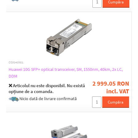
Cumpăra
OSX040N01
Huawei 10G SFP+ optical transceiver, SM, 1550nm, 40km, 2x LC,
DDM
2 999.05 RON
❌ Articolul nu este disponibil. Nu există
incl. VAT
opțiune de a comanda.
Nicio dată de livrare confirmată
Cumpăra