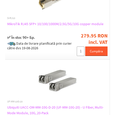
S+RJ10
MikroTik RJ45 SFP+ 10/100/1000M/2.5G/5G/10G copper module
279.95 RON
✅ În stoc 90+ Бр.
incl. VAT
Data de livrare planificată prin curier
către dvs 19-08-2026
Cumpăra
UF-MM-10G-20
Ubiquiti UACC-OM-MM-10G-D-20 (UF-MM-10G-20) - U Fiber, Multi-
Mode Module, 10G, 20-Pack