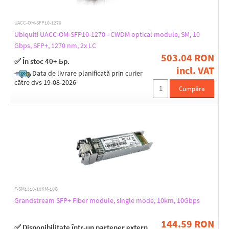
UACC-OM-SFP10-1270
Ubiquiti UACC-OM-SFP10-1270 - CWDM optical module, SM, 10
Gbps, SFP+, 1270 nm, 2x LC
503.04 RON
✅ În stoc 40+ Бр.
incl. VAT
Data de livrare planificată prin curier
către dvs 19-08-2026
Cumpăra
F-SM1310-10KM-10G
Grandstream SFP+ Fiber module, single mode, 10km, 10Gbps
144.59 RON
✅ Disponibilitate într-un partener extern