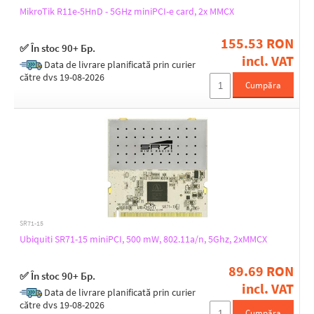
Height [mm]
MikroTik R11e-5HnD - 5GHz miniPCI-e card, 2x MMCX
13
3,2
155.53 RON
3,75
✅ În stoc 90+ Бр.
incl. VAT
5
Data de livrare planificată prin curier
6
către dvs 19-08-2026
Cumpăra
7
Depth [mm]
50
51
52
55
SR71-15
Ubiquiti SR71-15 miniPCI, 500 mW, 802.11a/n, 5Ghz, 2xMMCX
89.69 RON
✅ În stoc 90+ Бр.
incl. VAT
Data de livrare planificată prin curier
către dvs 19-08-2026
Cumpăra