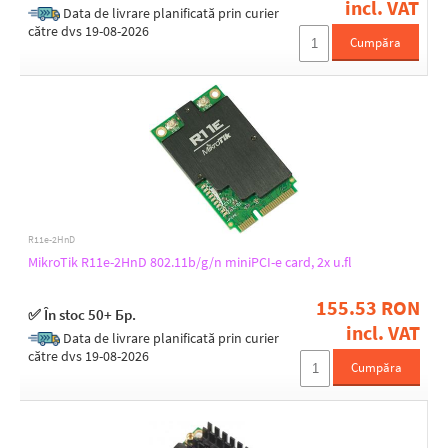
incl. VAT
(41) 2500 MHz
Data de livrare planificată prin curier
către dvs 19-08-2026
(5) 850 MHz
Cumpăra
(66) 1700 MHz
(7) 2600 MHz
(8) 900 MHz
5G bands support
(n1) 2100 MHz
(n20) 800 MHz
(n28) 700 MHz
(n3) 1800 MHz
(n38) 2600 MHz
(n40) 2300 MHz
R11e-2HnD
(n41) 2500 MHz
MikroTik R11e-2HnD 802.11b/g/n miniPCI-e card, 2x u.fl
(n5) 850 MHz
(n66) 1700 MHz
155.53 RON
(n7) 2600 MHz
✅ În stoc 50+ Бр.
(n77) 3700 MHz
incl. VAT
Data de livrare planificată prin curier
(n78) 3500 MHz
către dvs 19-08-2026
(n8) 900 MHz
Cumpăra
Max. power consumption [W]
3
4,3
4,5