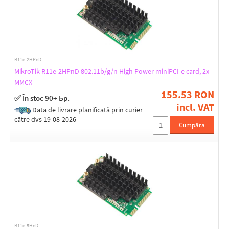
5
7
9
R11e-2HPnD
Operating temperature [°C]
MikroTik R11e-2HPnD 802.11b/g/n High Power miniPCI-e card, 2x
-20 up to 70
MMCX
-30 up to 65
155.53 RON
-30 up to 75
✅ În stoc 90+ Бр.
incl. VAT
-35 up to 70
Data de livrare planificată prin curier
-40 up to 85
către dvs 19-08-2026
Cumpăra
0 up to 70
Width [mm]
30
50
60
R11e-5HnD