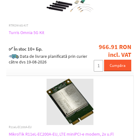
Transmission speed - 5GHz [Mb/s]
1201
1733
300
RTROM-5G-KIT
8640
Turris Omnia 5G Kit
866
966.91 RON
✅ În stoc 10+ Бр.
incl. VAT
Data de livrare planificată prin curier
Transmission speed - 2.4GHz [Mb/s]
către dvs 19-08-2026
1148
Cumpăra
300
574
600
Transmission speed - 6GHz [Mb/s]
11520
R11eL-EC200A-EU
Tx power 2.4GHz [dBm]
MikroTik R11eL-EC200A-EU, LTE miniPCI-e modem, 2x u.Fl