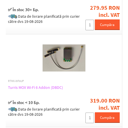
20
279.95 RON
23
✅ În stoc 30+ Бр.
29
incl. VAT
Data de livrare planificată prin curier
30
către dvs 19-08-2026
Cumpăra
Tx power 5GHz [dBm]
16
20
22
26
27
RTMX-WF6UP
Tx power 6GHz [dBm]
Turris MOX Wi-Fi 6 Addon (DBDC)
22
319.00 RON
✅ În stoc < 10 Бр.
incl. VAT
Data de livrare planificată prin curier
Security
către dvs 19-08-2026
Cumpăra
802.11X authentication, 64/128/152Bit WEP, IEEE802.11i encryption
WEP 64/128bit, WPA-PSK/WPA2-PSK (TKIP/AES)