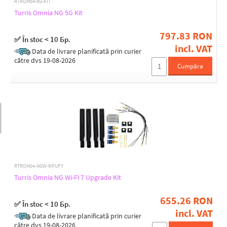
RTROM04-5G-KIT
Turris Omnia NG 5G Kit
Sensitivity [dBm]
797.83 RON
✅ În stoc < 10 Бр.
-89
incl. VAT
Data de livrare planificată prin curier
-94
către dvs 19-08-2026
-96
Cumpăra
-97
Chipset
Atheros AR9160
Atheros AR9582
Atheros QCA9882
Mediatek MT7615
Mediatek MT7915
RTROM04-NGW-WFUP7
Turris Omnia NG Wi-Fi 7 Upgrade Kit
Wireless frequency
655.26 RON
✅ În stoc < 10 Бр.
2.4 + 5 + 6 GHz (triple band)
incl. VAT
Data de livrare planificată prin curier
2.4 + 5 GHz (dual band)
către dvs 19-08-2026