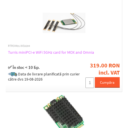
WEP, WPA, WPA2
WPA, WPA2, AES-CCM & TKIP Encryption, 802.1x, 64/128/152bit WEP
WPA, WPA2, WPA3
2.4GHz MIMO
4 x 4
RTROM01-WS3294
Turris miniPCI-e WiFi 5GHz card for MOX and Omnia
5GHz MIMO
319.00 RON
✅ În stoc < 10 Бр.
4 x 4
incl. VAT
Data de livrare planificată prin curier
către dvs 19-08-2026
Cumpăra
6GHz MIMO
4 x 4
Type of antenna
Fixed