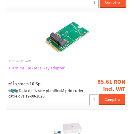
2.4 GHz
Cumpăra
2G (GSM)
3G (GSM)
5 GHz
5G (GSM)
LTE
WiFi standards
802.11a
RTROM-mPCIe-M2
802.11ac
Turris mPCIe - M2 B key adapter
802.11ax
802.11b/g
85.61 RON
802.11be
✅ În stoc < 10 Бр.
incl. VAT
802.11n
Data de livrare planificată prin curier
către dvs 19-08-2026
Cumpăra
MU-MIMO
Yes