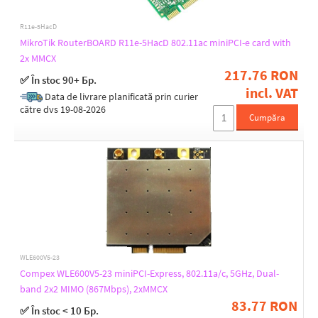
R11e-5HacD
Fixed antennas
MikroTik RouterBOARD R11e-5HacD 802.11ac miniPCI-e card with
4
2x MMCX
217.76 RON
✅ În stoc 90+ Бр.
incl. VAT
Data de livrare planificată prin curier
RF connectors
către dvs 19-08-2026
Cumpăra
(2) MMCX
(2) u.Fl
(4) u.Fl
4G/LTE bands support
(1) 2100 MHz
(2) 1900 MHz
(20) 800 MHz
(28) 700 MHz
WLE600V5-23
(3) 1800 MHz
Compex WLE600V5-23 miniPCI-Express, 802.11a/c, 5GHz, Dual-
(38) 2600 MHz
band 2x2 MIMO (867Mbps), 2xMMCX
(4) 1700 MHz
83.77 RON
✅ În stoc < 10 Бр.
(40) 2300 MHz