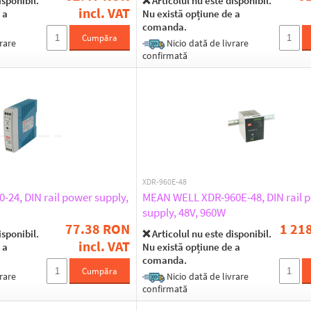
isponibil.
❌ Articolul nu este disponibil.
incl. VAT
 a
Nu există opțiune de a
comanda.
Cumpăra
rare
Nicio dată de livrare
confirmată
XDR-960E-48
24, DIN rail power supply,
MEAN WELL XDR-960E-48, DIN rail 
supply, 48V, 960W
77.38 RON
1 21
isponibil.
❌ Articolul nu este disponibil.
incl. VAT
 a
Nu există opțiune de a
comanda.
Cumpăra
rare
Nicio dată de livrare
confirmată