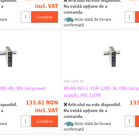
isponibil.
❌ Articolul nu este disponibil.
incl. VAT
 a
Nu există opțiune de a
comanda.
Cumpăra
rare
Nicio dată de livrare
confirmată
XDR-120E-36
E-48, DIN rail power
MEAN WELL XDR-120E-36, DIN rail 
supply, 36V, 120W
133.82 RON
13
isponibil.
❌ Articolul nu este disponibil.
incl. VAT
 a
Nu există opțiune de a
comanda.
Cumpăra
rare
Nicio dată de livrare
confirmată