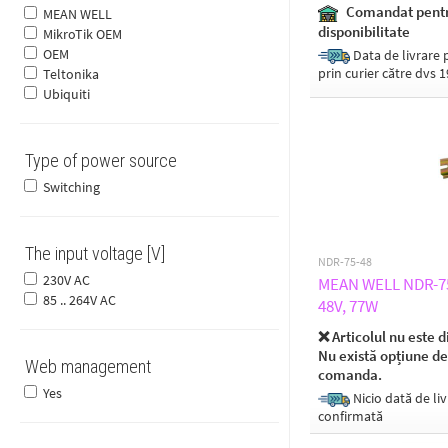
Comandat pent
MEAN WELL
disponibilitate
MikroTik OEM
OEM
Data de livrare p
prin curier către dvs 
Teltonika
Ubiquiti
Type of power source
Switching
The input voltage [V]
NDR-75-48
230V AC
MEAN WELL NDR-75-
85 .. 264V AC
48V, 77W
❌ Articolul nu este d
Nu există opțiune de
Web management
comanda.
Yes
Nicio dată de liv
confirmată