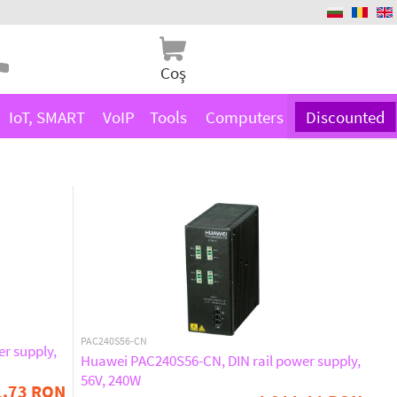
Coş
IoT, SMART
VoIP
Tools
Computers
Discounted
PAC240S56-CN
r supply,
Huawei PAC240S56-CN, DIN rail power supply,
56V, 240W
1.73 RON