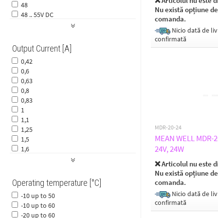
❌ Articolul nu este d
48
500
Nu există opțiune de
48 .. 55V DC
54
comanda.
5
60
Nicio dată de liv
54
66
confirmată
56
75
Output Current [A]
76
0,42
77
0,6
85
0,63
90
0,8
960
0,83
1
1,1
MDR-20-24
1,25
MEAN WELL MDR-20-
1,5
24V, 24W
1,6
1,67
❌ Articolul nu este d
1,7
Nu există opțiune de
10
Operating temperature [°C]
comanda.
11
Nicio dată de liv
-10 up to 50
11,5
confirmată
-10 up to 60
12,5
-20 up to 60
13,3