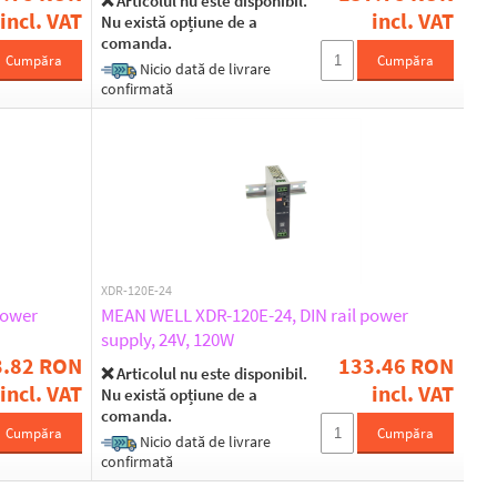
❌ Articolul nu este disponibil.
incl. VAT
incl. VAT
Nu există opțiune de a
comanda.
Cumpăra
Cumpăra
Nicio dată de livrare
confirmată
XDR-120E-24
power
MEAN WELL XDR-120E-24, DIN rail power
supply, 24V, 120W
3.82 RON
133.46 RON
❌ Articolul nu este disponibil.
incl. VAT
incl. VAT
Nu există opțiune de a
comanda.
Cumpăra
Cumpăra
Nicio dată de livrare
confirmată