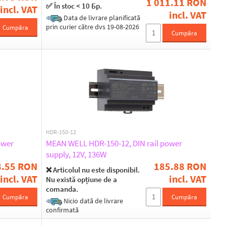
1 011.11 RON
✅ În stoc < 10 Бр.
incl. VAT
incl. VAT
Data de livrare planificată
prin curier către dvs 19-08-2026
Cumpăra
Cumpăra
HDR-150-12
ower
MEAN WELL HDR-150-12, DIN rail power
supply, 12V, 136W
8.55 RON
185.88 RON
❌ Articolul nu este disponibil.
incl. VAT
incl. VAT
Nu există opțiune de a
comanda.
Cumpăra
Cumpăra
Nicio dată de livrare
confirmată