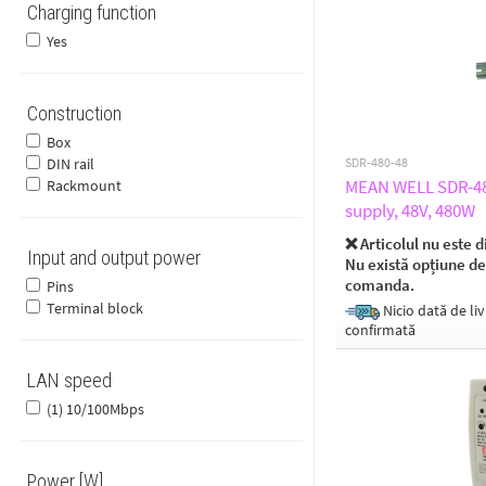
Charging function
Yes
Construction
Box
DIN rail
SDR-480-48
MEAN WELL SDR-480
Rackmount
supply, 48V, 480W
❌ Articolul nu este d
Input and output power
Nu există opțiune de
comanda.
Pins
Terminal block
Nicio dată de liv
confirmată
LAN speed
(1) 10/100Mbps
Power [W]