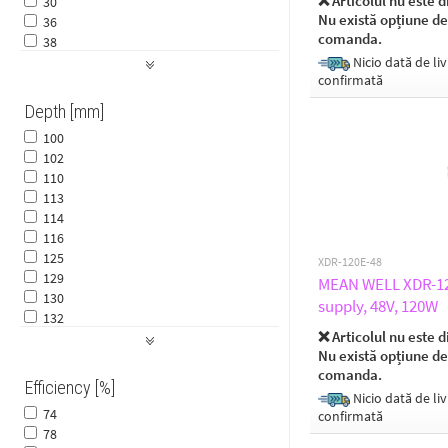
❌ Articolul nu este d
30
78
78
Nu există opțiune de
36
80
880
comanda.
38
82
890
40
Nicio dată de liv
86
900
confirmată
41
96
980
43
97
Depth [mm]
50
98
100
90
99
102
93
110
113
114
116
125
XDR-120E-48
129
MEAN WELL XDR-120
130
supply, 48V, 120W
132
❌ Articolul nu este d
133
Nu există opțiune de
150
comanda.
151
Efficiency [%]
159
Nicio dată de liv
74
confirmată
160
78
179