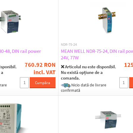
NDR-75-24
-48, DIN rail power
MEAN WELL NDR-75-24, DIN rail pow
24V, 77W
760.92 RON
12
isponibil.
❌ Articolul nu este disponibil.
incl. VAT
 a
Nu există opțiune de a
comanda.
Cumpăra
rare
Nicio dată de livrare
confirmată