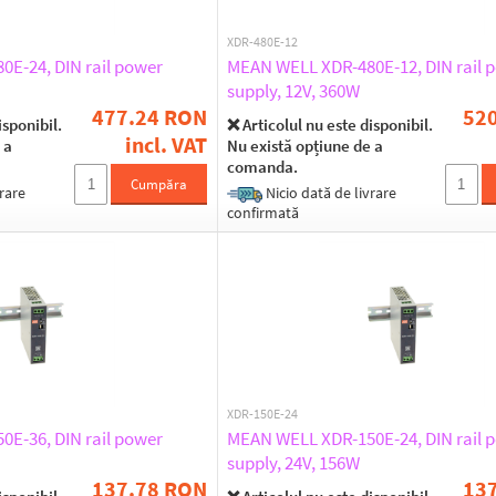
XDR-480E-12
E-24, DIN rail power
MEAN WELL XDR-480E-12, DIN rail 
supply, 12V, 360W
477.24 RON
52
isponibil.
❌ Articolul nu este disponibil.
incl. VAT
 a
Nu există opțiune de a
comanda.
Cumpăra
rare
Nicio dată de livrare
confirmată
XDR-150E-24
E-36, DIN rail power
MEAN WELL XDR-150E-24, DIN rail 
supply, 24V, 156W
137.78 RON
13