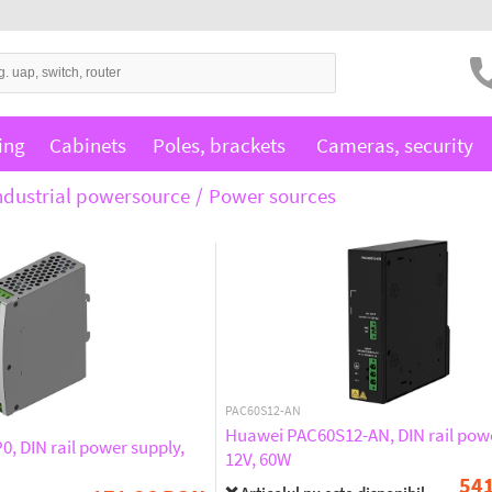
ing
Cabinets
Poles, brackets
Cameras, security
ndustrial powersource
Power sources
PAC60S12-AN
Huawei PAC60S12-AN, DIN rail powe
, DIN rail power supply,
12V, 60W
54