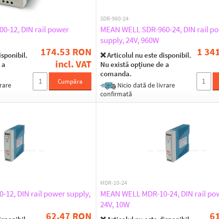
SDR-960-24
-12, DIN rail power
MEAN WELL SDR-960-24, DIN rail p
supply, 24V, 960W
174.53 RON
1 34
isponibil.
❌ Articolul nu este disponibil.
incl. VAT
 a
Nu există opțiune de a
comanda.
Cumpăra
rare
Nicio dată de livrare
confirmată
MDR-10-24
12, DIN rail power supply,
MEAN WELL MDR-10-24, DIN rail pow
24V, 10W
62.47 RON
6