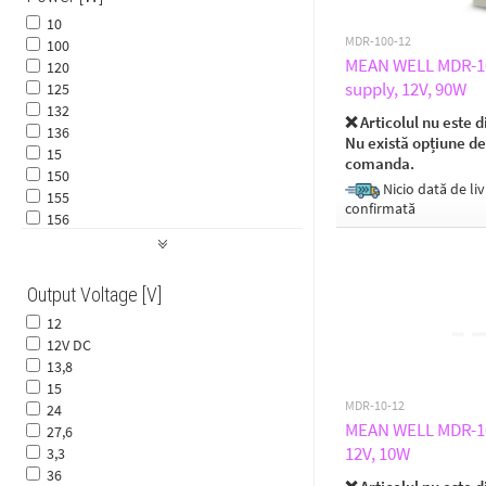
10
MDR-100-12
100
MEAN WELL MDR-100
120
supply, 12V, 90W
125
132
❌ Articolul nu este d
136
Nu există opțiune de
15
comanda.
150
Nicio dată de liv
155
confirmată
156
20
200
24
Output Voltage [V]
240
12
25
12V DC
320
13,8
36
15
360
MDR-10-12
24
40
MEAN WELL MDR-10-
27,6
48
12V, 10W
3,3
480
36
50