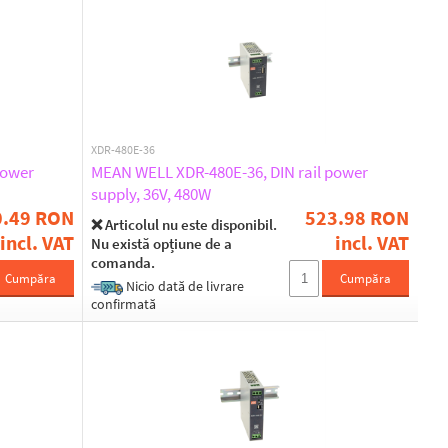
XDR-480E-36
power
MEAN WELL XDR-480E-36, DIN rail power
supply, 36V, 480W
0.49 RON
523.98 RON
❌ Articolul nu este disponibil.
incl. VAT
incl. VAT
Nu există opțiune de a
comanda.
Cumpăra
Cumpăra
Nicio dată de livrare
confirmată