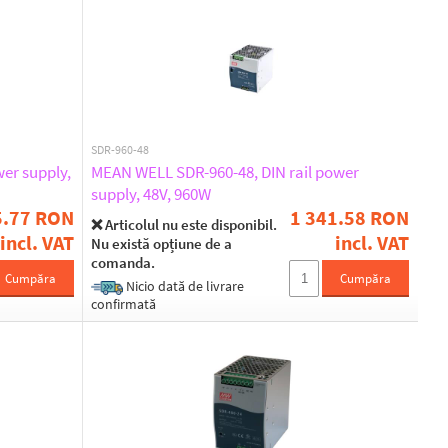
SDR-960-48
er supply,
MEAN WELL SDR-960-48, DIN rail power
supply, 48V, 960W
5.77 RON
1 341.58 RON
❌ Articolul nu este disponibil.
incl. VAT
incl. VAT
Nu există opțiune de a
comanda.
Cumpăra
Cumpăra
Nicio dată de livrare
confirmată