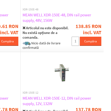
XDR-150E-48
power
MEAN WELL XDR-150E-48, DIN rail power
supply, 48V, 156W
0.61 RON
138.85 RON
❌ Articolul nu este disponibil.
incl. VAT
incl. VAT
Nu există opțiune de a
comanda.
Cumpăra
Cumpăra
Nicio dată de livrare
confirmată
XDR-150E-12
power
MEAN WELL XDR-150E-12, DIN rail power
supply, 12V, 132W
7.78 RON
137.78 RON