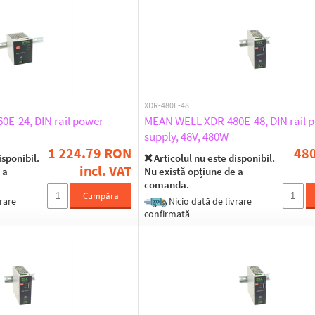
XDR-480E-48
E-24, DIN rail power
MEAN WELL XDR-480E-48, DIN rail 
supply, 48V, 480W
1 224.79 RON
48
isponibil.
❌ Articolul nu este disponibil.
incl. VAT
 a
Nu există opțiune de a
comanda.
Cumpăra
rare
Nicio dată de livrare
confirmată