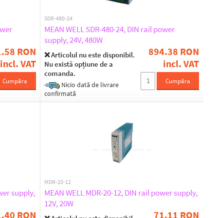
SDR-480-24
ower
MEAN WELL SDR-480-24, DIN rail power
supply, 24V, 480W
1.58 RON
894.38 RON
❌ Articolul nu este disponibil.
incl. VAT
incl. VAT
Nu există opțiune de a
comanda.
Cumpăra
Cumpăra
Nicio dată de livrare
confirmată
MDR-20-12
er supply,
MEAN WELL MDR-20-12, DIN rail power supply,
12V, 20W
1.40 RON
71.11 RON