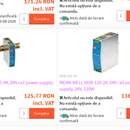
❌ Articolul nu este disponibil.
171.26 RON
ru
Nu există opțiune de a
incl. VAT
comanda.
lanificată
Nicio dată de livrare
Cumpăra
19-08-2026
confirmată
NDR-120-24
48, DIN rail power supply,
MEAN WELL NDR-120-24, DIN rail p
supply, 24V, 120W
125.77 RON
13
isponibil.
❌ Articolul nu este disponibil.
incl. VAT
 a
Nu există opțiune de a
comanda.
Cumpăra
rare
Nicio dată de livrare
confirmată