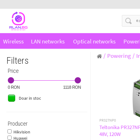
Wireless
LAN networks
Optical networks
Power
Powering
I
Filters
Price
0
1118
Doar in stoc
PR327NP0
Producer
Teltonika PR327NP0
Hikvision
48V, 120W
Huawei