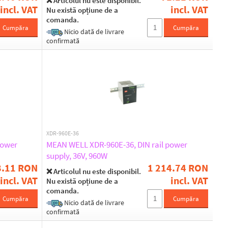
❌ Articolul nu este disponibil.
incl. VAT
incl. VAT
Nu există opțiune de a
comanda.
Cumpăra
Cumpăra
Nicio dată de livrare
confirmată
XDR-960E-36
power
MEAN WELL XDR-960E-36, DIN rail power
supply, 36V, 960W
8.11 RON
1 214.74 RON
❌ Articolul nu este disponibil.
incl. VAT
incl. VAT
Nu există opțiune de a
comanda.
Cumpăra
Cumpăra
Nicio dată de livrare
confirmată