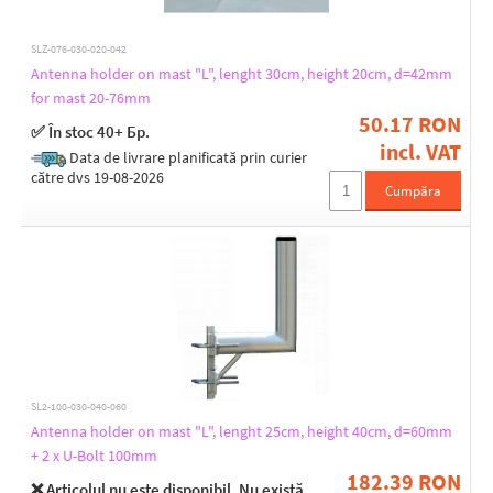
SLZ-076-030-020-042
Antenna holder on mast "L", lenght 30cm, height 20cm, d=42mm
for mast 20-76mm
50.17 RON
✅ În stoc 40+ Бр.
incl. VAT
Data de livrare planificată prin curier
către dvs 19-08-2026
Cumpăra
SL2-100-030-040-060
Antenna holder on mast "L", lenght 25cm, height 40cm, d=60mm
+ 2 x U-Bolt 100mm
182.39 RON
❌ Articolul nu este disponibil. Nu există