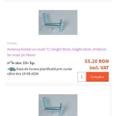
PK50S42
Antenna holder on mast "L", lenght 50cm, height 20cm, d=42mm
for mast 20-76mm
55.20 RON
✅ În stoc 10+ Бр.
incl. VAT
Data de livrare planificată prin curier
către dvs 19-08-2026
Cumpăra