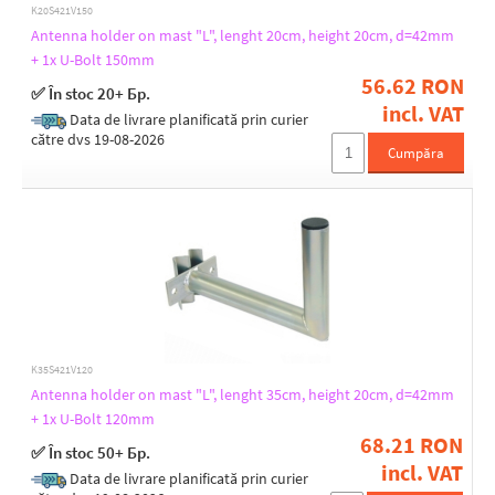
28
K20S421V150
35
Antenna holder on mast "L", lenght 20cm, height 20cm, d=42mm
42
+ 1x U-Bolt 150mm
60
56.62 RON
✅ În stoc 20+ Бр.
incl. VAT
Data de livrare planificată prin curier
către dvs 19-08-2026
Length [cm]
Cumpăra
100
15
20
25
28
30
35
50
60
K35S421V120
7
Antenna holder on mast "L", lenght 35cm, height 20cm, d=42mm
+ 1x U-Bolt 120mm
Weight [kg]
68.21 RON
✅ În stoc 50+ Бр.
0,5
incl. VAT
Data de livrare planificată prin curier
0,9