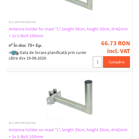
SL1-100-050-020-042
Antenna holder for mast "L", lenght 50cm, height 20cm, d=42mm
+ 1x U-Bolt 100mm
66.73 RON
✅ În stoc 70+ Бр.
incl. VAT
Data de livrare planificată prin curier
către dvs 19-08-2026
Cumpăra
SL1-100-035-020-042
Antenna holder on mast "L", lenght 35cm, height 20cm, d=42mm
+ 1x U-Bolt 100mm