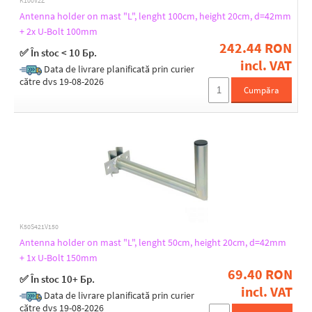
K100V2Z
Antenna holder on mast "L", lenght 100cm, height 20cm, d=42mm
+ 2x U-Bolt 100mm
242.44 RON
✅ În stoc < 10 Бр.
incl. VAT
Data de livrare planificată prin curier
către dvs 19-08-2026
Cumpăra
K50S421V150
Antenna holder on mast "L", lenght 50cm, height 20cm, d=42mm
+ 1x U-Bolt 150mm
69.40 RON
✅ În stoc 10+ Бр.
incl. VAT
Data de livrare planificată prin curier
către dvs 19-08-2026