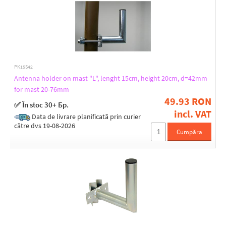
Strut
Yes
"U" bolt quantity
PK15S42
1
Antenna holder on mast "L", lenght 15cm, height 20cm, d=42mm
2
for mast 20-76mm
49.93 RON
✅ În stoc 30+ Бр.
incl. VAT
Adjustable tilt
Data de livrare planificată prin curier
către dvs 19-08-2026
Yes
Cumpăra
Surface treatment
Galvanized
Hot dipped
Diameter of pipe [mm]