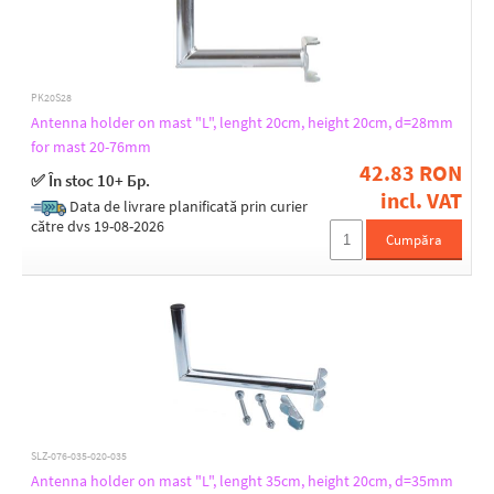
PK20S28
Antenna holder on mast "L", lenght 20cm, height 20cm, d=28mm
for mast 20-76mm
42.83 RON
✅ În stoc 10+ Бр.
incl. VAT
Data de livrare planificată prin curier
către dvs 19-08-2026
Cumpăra
SLZ-076-035-020-035
Antenna holder on mast "L", lenght 35cm, height 20cm, d=35mm