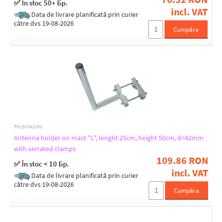
✅ În stoc 50+ Бр.
60 up to 110
incl. VAT
Data de livrare planificată prin curier
60 up to 140
către dvs 19-08-2026
Cumpăra
Operating height [cm]
11
15
16
17
20
22
24
PK25VS42V50
25
Antenna holder on mast "L", lenght 25cm, height 50cm, d=42mm
33
with serrated clamps
45
109.86 RON
56
✅ În stoc < 10 Бр.
incl. VAT
60
Data de livrare planificată prin curier
către dvs 19-08-2026
Bracket type
Cumpăra
"L"