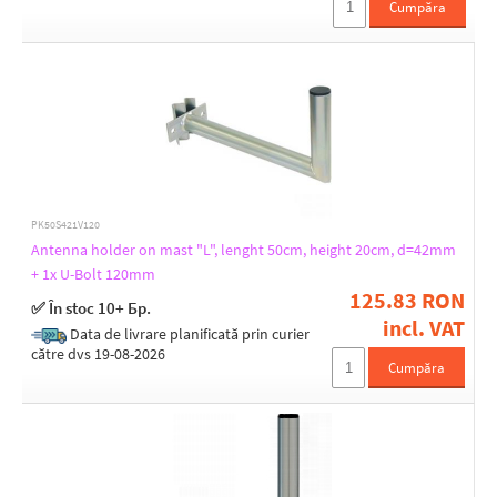
Cumpăra
PK50S421V120
Antenna holder on mast "L", lenght 50cm, height 20cm, d=42mm
+ 1x U-Bolt 120mm
125.83 RON
✅ În stoc 10+ Бр.
incl. VAT
Data de livrare planificată prin curier
către dvs 19-08-2026
Cumpăra