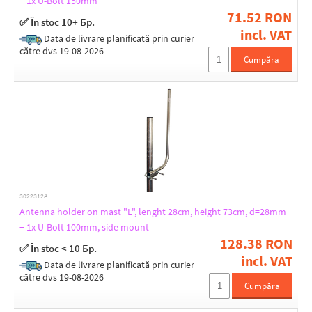
+ 1x U-Bolt 150mm
71.52 RON
✅ În stoc 10+ Бр.
incl. VAT
Data de livrare planificată prin curier
către dvs 19-08-2026
Cumpăra
3022312A
Antenna holder on mast "L", lenght 28cm, height 73cm, d=28mm
+ 1x U-Bolt 100mm, side mount
128.38 RON
✅ În stoc < 10 Бр.
incl. VAT
Data de livrare planificată prin curier
către dvs 19-08-2026
Cumpăra