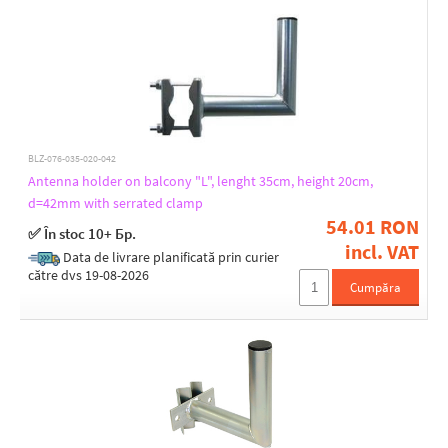
BLZ-076-035-020-042
Antenna holder on balcony "L", lenght 35cm, height 20cm,
d=42mm with serrated clamp
54.01 RON
✅ În stoc 10+ Бр.
incl. VAT
Data de livrare planificată prin curier
către dvs 19-08-2026
Cumpăra