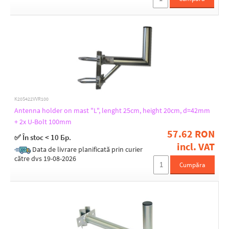
K20S422VVR100
Antenna holder on mast "L", lenght 25cm, height 20cm, d=42mm
+ 2x U-Bolt 100mm
57.62 RON
✅ În stoc < 10 Бр.
incl. VAT
Data de livrare planificată prin curier
către dvs 19-08-2026
Cumpăra