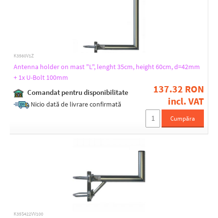
K3560V1Z
Antenna holder on mast "L", lenght 35cm, height 60cm, d=42mm
+ 1x U-Bolt 100mm
137.32 RON
Comandat pentru disponibilitate
incl. VAT
Nicio dată de livrare confirmată
Cumpăra
K35S422VV100