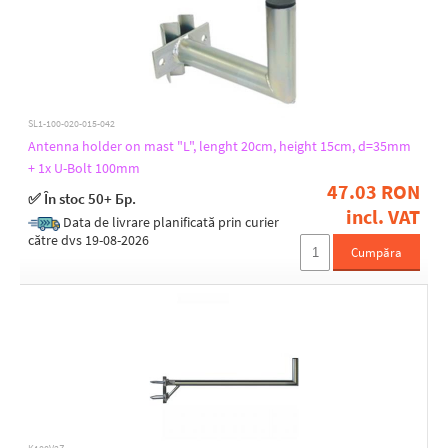
SL1-100-020-015-042
Antenna holder on mast "L", lenght 20cm, height 15cm, d=35mm
+ 1x U-Bolt 100mm
47.03 RON
✅ În stoc 50+ Бр.
incl. VAT
Data de livrare planificată prin curier
către dvs 19-08-2026
Cumpăra