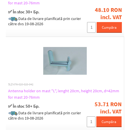
for mast 20-76mm
48.10 RON
✅ În stoc 30+ Бр.
incl. VAT
Data de livrare planificată prin curier
către dvs 19-08-2026
Cumpăra
SLZ-076-020-020-042
Antenna holder on mast "L", lenght 20cm, height 20cm, d=42mm
for mast 20-76mm
53.71 RON
✅ În stoc 50+ Бр.
incl. VAT
Data de livrare planificată prin curier
către dvs 19-08-2026
Cumpăra