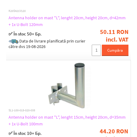
K20S421V120
Antenna holder on mast "L", lenght 20cm, height 20cm, d=42mm
+ 1x U-Bolt 120mm
50.11 RON
✅ În stoc 50+ Бр.
incl. VAT
Data de livrare planificată prin curier
către dvs 19-08-2026
Cumpăra
SL1-100-015-020-035
Antenna holder on mast "L", lenght 15cm, height 20cm, d=35mm
+ 1x U-Bolt 100mm
44.20 RON
✅ În stoc 10+ Бр.