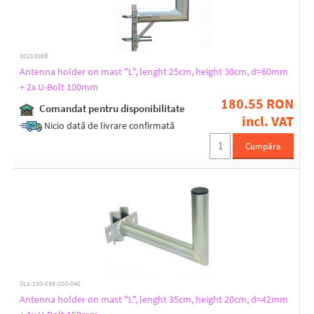
3021308B
Antenna holder on mast "L", lenght 25cm, height 30cm, d=60mm
+ 2x U-Bolt 100mm
180.55 RON
Comandat pentru disponibilitate
incl. VAT
Nicio dată de livrare confirmată
Cumpăra
SL1-150-035-020-042
Antenna holder on mast "L", lenght 35cm, height 20cm, d=42mm