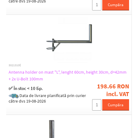
către dvs 19-08-2026
1,15
Cumpăra
1,2
1,4
1,48
1,6
1,7
1,8
1,9
2,1
2,4
2,5
3021310E
Height [cm]
2,6
Antenna holder on mast "L", lenght 60cm, height 30cm, d=42mm
15
2,9
+ 2x U-Bolt 100mm
20
3
198.66 RON
25
✅ În stoc < 10 Бр.
3,3
incl. VAT
30
3,4
Data de livrare planificată prin curier
40
către dvs 19-08-2026
3,5
Cumpăra
50
60
73