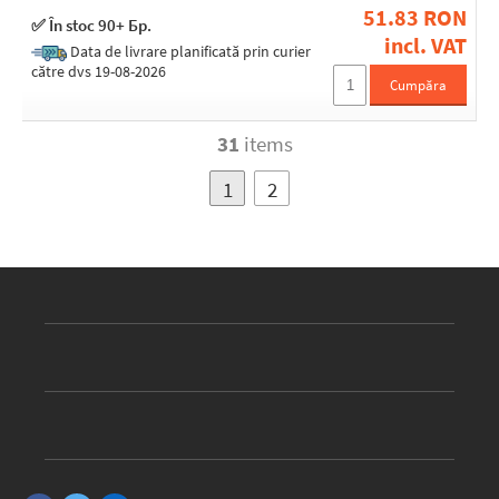
51.83 RON
✅ În stoc 90+ Бр.
incl. VAT
Data de livrare planificată prin curier
către dvs 19-08-2026
Cumpăra
31
items
1
2