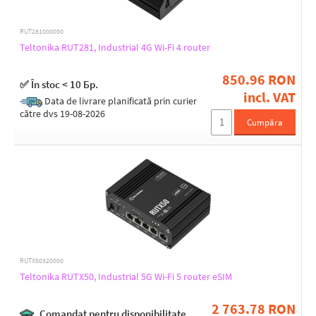
RUT281000000
5GHz MIMO
Teltonika RUT281, Industrial 4G Wi-Fi 4 router
1 x 1 SISO
2 x 2
850.96 RON
✅ În stoc < 10 Бр.
incl. VAT
Data de livrare planificată prin curier
către dvs 19-08-2026
Type of antenna
Cumpăra
Built-in
Detachable
Fixed antennas
4
Internal antennas
RUTX50320000
Teltonika RUTX50, Industrial 5G Wi-Fi 5 router eSIM
4
8
2 763.78 RON
Comandat pentru disponibilitate