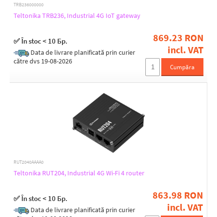
GRE
TRB236000000
IPSec
Teltonika TRB236, Industrial 4G IoT gateway
L2TP
OpenVPN
869.23 RON
✅ În stoc < 10 Бр.
PPTP
incl. VAT
Tinc
Data de livrare planificată prin curier
către dvs 19-08-2026
WireGuard
Cumpăra
ZeroTier
3G/4G support
Yes
Max. WAN speed
100M
RUT2040AAAA0
1G
Teltonika RUT204, Industrial 4G Wi-Fi 4 router
2.5G
863.98 RON
✅ În stoc < 10 Бр.
incl. VAT
Data de livrare planificată prin curier
Technology and conveniences