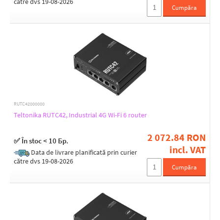
către dvs 19-08-2026
Cumpăra
Cloud Management
Operating mode
Access Point
AP Router
Cellular Modem
Cellular router
Client
Client Router (wisp)
RUTC42000000
Teltonika RUTC42, Industrial 4G Wi-Fi 6 router
Management
2 072.84 RON
✅ În stoc < 10 Бр.
incl. VAT
SSH
Data de livrare planificată prin curier
Teltonika RMS
către dvs 19-08-2026
Cumpăra
Web management
Wireless frequency
2.4 + 5 GHz (dual band)