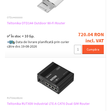
Depth [mm]
533
540
100
550
103
OTD144000000
560
104
Teltonika OTD144 Outdoor Wi-Fi Router
720
112
123
720.04 RON
132
✅ În stoc < 10 Бр.
235
incl. VAT
Data de livrare planificată prin curier
49
către dvs 19-08-2026
64
Cumpăra
65
69
73
74
Analog output
83
Yes
85
93
94
95
CPU
RUTX0920B200
ARM Cortex A7
Teltonika RUTX09 Industrial LTE-A CAT6 Dual-SIM Router
ARM Cortex-A53
Mediatek MT7628