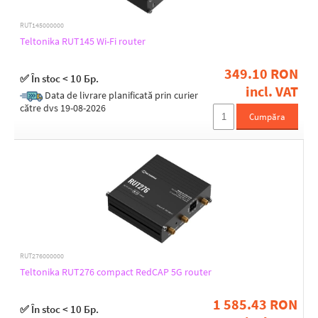
RUT145000000
PoE-Out standards
Teltonika RUT145 Wi-Fi router
802.3af
802.3at
349.10 RON
✅ În stoc < 10 Бр.
incl. VAT
Data de livrare planificată prin curier
către dvs 19-08-2026
Cumpăra
PoE Out ports
1
3
PoE budget [W]
30
90
RUT276000000
Teltonika RUT276 compact RedCAP 5G router
Max. power consumption [W]
10
1 585.43 RON
✅ În stoc < 10 Бр.
11