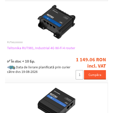
Tx power 5GHz [dBm]
23
27
28
RUT981000000
Teltonika RUT981, Industrial 4G Wi-Fi 4 router
Security
128bit AES, 256bit AES
1 149.06 RON
✅ În stoc < 10 Бр.
WEP, WPA, WPA2
incl. VAT
WEP, WPA, WPA2, WPA3
Data de livrare planificată prin curier
WEP, WPA-PSK, WPA-Enterprise (WPA/WPA2, TKIP/AES)
către dvs 19-08-2026
Cumpăra
WPA, WPA2, WPA3
WPA, WPA2, WPA3, OWE
2.4GHz MIMO
1 x 1 SISO
2 x 2