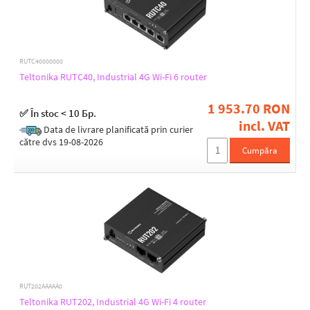
2.4 GHz
2G (GSM)
3G (GSM)
4G (GSM)
5G (GSM)
RUTC40000000
Bluetooth
Teltonika RUTC40, Industrial 4G Wi-Fi 6 router
GNSS
LTE
1 953.70 RON
✅ În stoc < 10 Бр.
incl. VAT
Data de livrare planificată prin curier
către dvs 19-08-2026
WiFi standards
Cumpăra
802.11a
802.11ac
802.11ac - wave2
802.11ax
802.11b/g
802.11be
802.11n
RUT202AAAAA0
MU-MIMO
Teltonika RUT202, Industrial 4G Wi-Fi 4 router