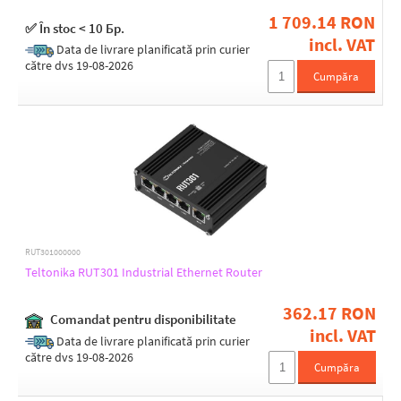
(3) 10/100/1000Mbps + (1) 10/100/1000Mbps WAN
1 709.14 RON
✅ În stoc < 10 Бр.
(3) 10/100Mbps
LAN ports 100M
incl. VAT
Data de livrare planificată prin curier
(4) 10/100/1000Mbps
1
către dvs 19-08-2026
(4) 10/100/1000Mbps + (1) 10/100/1000Mbps LAN/WAN
Cumpăra
2
(4) 10/100Mbps
3
(5) 10/100/1000Mbps
4
LAN ports 1G
1
2
3
RUT301000000
4
Teltonika RUT301 Industrial Ethernet Router
5
362.17 RON
Comandat pentru disponibilitate
LAN ports 2.5G
incl. VAT
Data de livrare planificată prin curier
1
către dvs 19-08-2026
Cumpăra