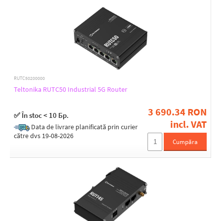
Gigabit LAN
Yes
PoE type
PoE-In (only)
PoE-Out + PoE-In
RUTC50200000
Teltonika RUTC50 Industrial 5G Router
RJ45 ports 1G
3 690.34 RON
✅ În stoc < 10 Бр.
incl. VAT
4
Data de livrare planificată prin curier
către dvs 19-08-2026
Cumpăra
SFP cages
1
Optical interfaces
(1) 1000Mbps