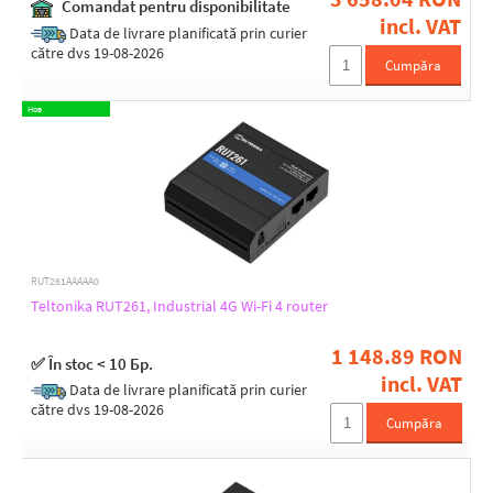
Comandat pentru disponibilitate
12 .. 30V DC
incl. VAT
16 .. 57V DC
Data de livrare planificată prin curier
18 .. 50V DC
către dvs 19-08-2026
Cumpăra
42 .. 57V DC
802.3af
Нов
802.3at
9 .. 30V DC
9 .. 50V DC
Yes
WAN Ports
RUT261AAAAA0
1
Teltonika RUT261, Industrial 4G Wi-Fi 4 router
1 148.89 RON
WAN speed
✅ În stoc < 10 Бр.
incl. VAT
(1) 10/100/1000Mbps
Data de livrare planificată prin curier
(1) 10/100/1000Mbps WAN/LAN
către dvs 19-08-2026
Cumpăra
(1) 10/100Mbps
(1) 10/100Mbps LAN/WAN