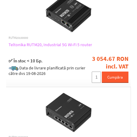
(2) SMA female
(2) SMA male
(3) RP-SMA female
(3) RSMA female
(3) SMA female
(4) SMA female
Purpose
RUTM20100000
(5) SMA female
Indoor
Teltonika RUTM20, Industrial 5G Wi-Fi 5 router
(6) SMA female
(8) SMA female
3 054.67 RON
✅ În stoc < 10 Бр.
Antenna gain [dBi]
incl. VAT
Data de livrare planificată prin curier
2
către dvs 19-08-2026
Cumpăra
20
23
3
4
4,5
5
Material