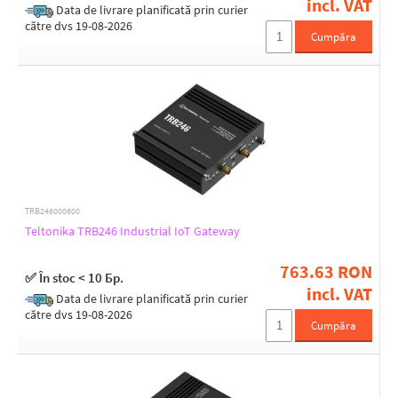
incl. VAT
12,3
Data de livrare planificată prin curier
către dvs 19-08-2026
12,5
Cumpăra
13
13,5
14
14,5
16
16,5
18
2
20
Serial port
21
TRB246000600
RS-232
22
Teltonika TRB246 Industrial IoT Gateway
RS-485
24
3
763.63 RON
3,2
✅ În stoc < 10 Бр.
incl. VAT
3,3
Chassis design
Data de livrare planificată prin curier
3,5
către dvs 19-08-2026
Metal
Cumpăra
3,6
3,8
4
USB ports 2.0
4,3