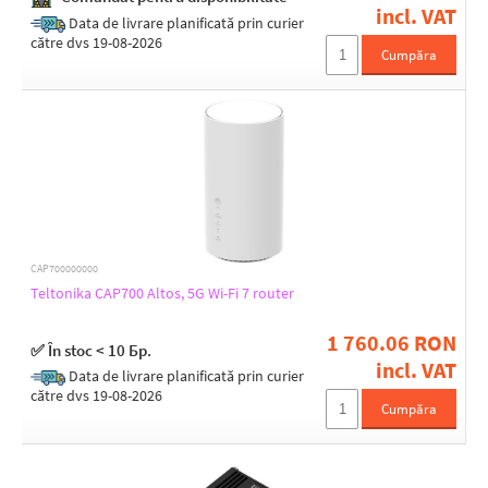
incl. VAT
Data de livrare planificată prin curier
Detachable antennas
către dvs 19-08-2026
Cumpăra
1
11
2
3
4
5
6
7
8
9
CAP700000000
Teltonika CAP700 Altos, 5G Wi-Fi 7 router
RF connectors
1 760.06 RON
(1) RP-SMA female
✅ În stoc < 10 Бр.
incl. VAT
(1) RP-SMA male
Data de livrare planificată prin curier
(1) RSMA female
către dvs 19-08-2026
Cumpăra
(1) SMA female
(2) RP-SMA
(2) RP-SMA female
(2) RSMA female