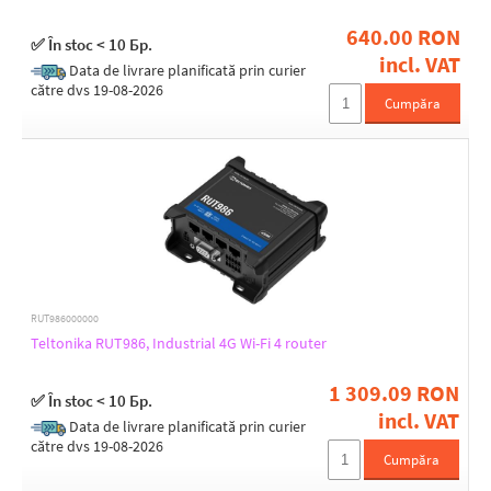
Yes
640.00 RON
✅ În stoc < 10 Бр.
incl. VAT
Data de livrare planificată prin curier
Transmission speed - 5GHz [Mb/s]
către dvs 19-08-2026
Cumpăra
2402
5760
866
Transmission speed - 2.4GHz [Mb/s]
150
300
450
574
RUT986000000
688
Teltonika RUT986, Industrial 4G Wi-Fi 4 router
1 309.09 RON
✅ În stoc < 10 Бр.
Tx power 2.4GHz [dBm]
incl. VAT
Data de livrare planificată prin curier
19
către dvs 19-08-2026
Cumpăra
20
23