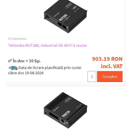
Protection class
IP30
IP55
RUT286AAAAA0
Design
Teltonika RUT286, Industrial 4G Wi-Fi 4 router
Desktop
DIN rail
903.19 RON
✅ În stoc < 10 Бр.
Industry
incl. VAT
On the wall
Data de livrare planificată prin curier
către dvs 19-08-2026
Outdoor
Cumpăra
Railmount
VPN support
Yes
Supported VPN