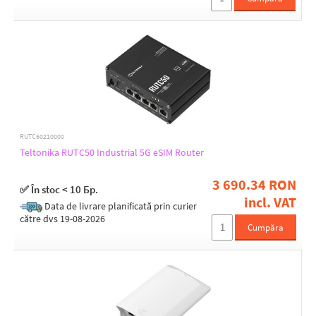
243
115
268
130
287
132
294
167
295
272
297
75
315
83
319
95
345
353
RUTC50210000
355
Height [mm]
Teltonika RUTC50 Industrial 5G eSIM Router
359
185
385
235
3 690.34 RON
430
✅ În stoc < 10 Бр.
25
450
incl. VAT
Data de livrare planificată prin curier
30
452
către dvs 19-08-2026
32
455
Cumpăra
43
457
44
460
46
480
49
500
50
515
530