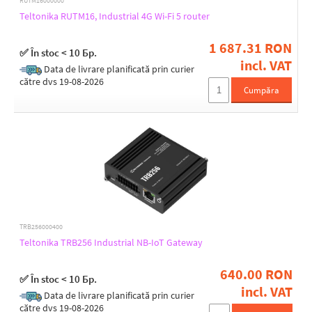
RUTM16000000
Plastic
Teltonika RUTM16, Industrial 4G Wi-Fi 5 router
1 687.31 RON
Integrated 4G/LTE radio part
✅ În stoc < 10 Бр.
incl. VAT
Yes
Data de livrare planificată prin curier
către dvs 19-08-2026
Cumpăra
Power type
3-pos plugable terminal block
4-pin automotive
DC connector
DC terminal
M12 A code 4-pin male connector
PoE
USB (5V)
TRB256000400
Teltonika TRB256 Industrial NB-IoT Gateway
4G/LTE bands support
640.00 RON
✅ În stoc < 10 Бр.
(1) 2100 MHz
incl. VAT
(12) 700 MHz
Data de livrare planificată prin curier
către dvs 19-08-2026
(13) 700 MHz