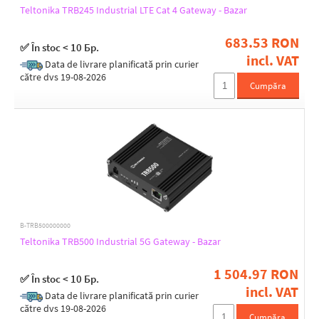
Teltonika TRB245 Industrial LTE Cat 4 Gateway - Bazar
-40 up to 75
0 up to 45
683.53 RON
✅ În stoc < 10 Бр.
incl. VAT
Data de livrare planificată prin curier
Weight [g]
către dvs 19-08-2026
Cumpăra
1093
125
130
131
132
134
135
140
142
145
B-TRB500000000
149
Teltonika TRB500 Industrial 5G Gateway - Bazar
165
172
Width [mm]
1 504.97 RON
175
✅ În stoc < 10 Бр.
100
incl. VAT
233
Data de livrare planificată prin curier
110
241
către dvs 19-08-2026
113
Cumpăra