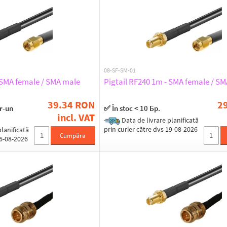
08-SF-SM-01
 SMA female / SMA male
Pigtail RF240 1m - SMA female / S
39.34 RON
2
tr-un
✅ În stoc < 10 Бр.
incl. VAT
Data de livrare planificată
prin curier către dvs 19-08-2026
lanificată
Cumpăra
26-08-2026