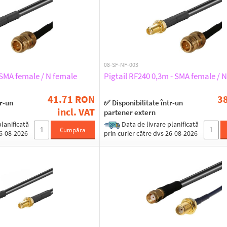
08-SF-NF-003
 SMA female / N female
Pigtail RF240 0,3m - SMA female / 
41.71 RON
3
tr-un
✅ Disponibilitate într-un
incl. VAT
partener extern
lanificată
Data de livrare planificată
Cumpăra
26-08-2026
prin curier către dvs 26-08-2026