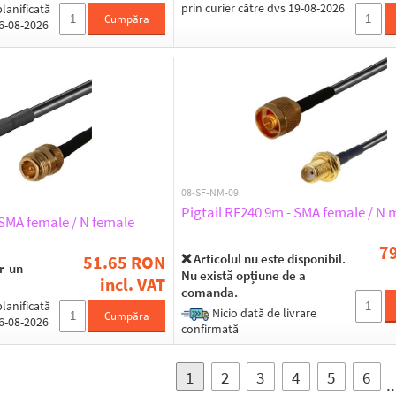
prin curier către dvs 19-08-2026
lanificată
Cumpăra
26-08-2026
08-SF-NM-09
Pigtail RF240 9m - SMA female / N 
 SMA female / N female
7
❌ Articolul nu este disponibil.
51.65 RON
tr-un
Nu există opțiune de a
incl. VAT
comanda.
lanificată
Nicio dată de livrare
Cumpăra
26-08-2026
confirmată
1
2
3
4
5
6
..