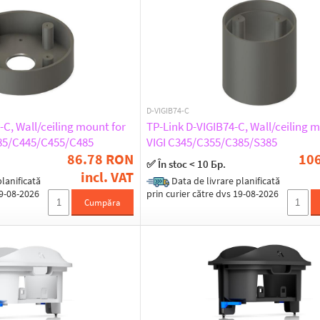
D-VIGIB74-C
-C, Wall/ceiling mount for
TP-Link D-VIGIB74-C, Wall/ceiling m
485/C445/C455/C485
VIGI C345/C355/C385/S385
86.78 RON
10
✅ În stoc < 10 Бр.
incl. VAT
lanificată
Data de livrare planificată
19-08-2026
prin curier către dvs 19-08-2026
Cumpăra