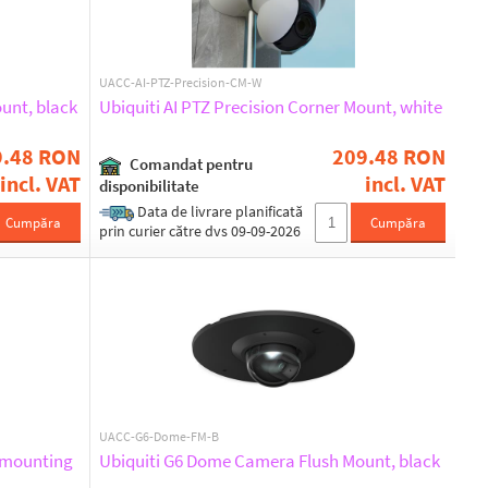
UACC-AI-PTZ-Precision-CM-W
ount, black
Ubiquiti AI PTZ Precision Corner Mount, white
9.48 RON
209.48 RON
Comandat pentru
incl. VAT
incl. VAT
disponibilitate
Data de livrare planificată
Cumpăra
Cumpăra
prin curier către dvs 09-09-2026
UACC-G6-Dome-FM-B
 mounting
Ubiquiti G6 Dome Camera Flush Mount, black