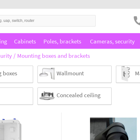
ing
Cabinets
Poles, brackets
Cameras, security
urity
Mounting boxes and brackets
g boxes
Wallmount
M
Concealed ceiling