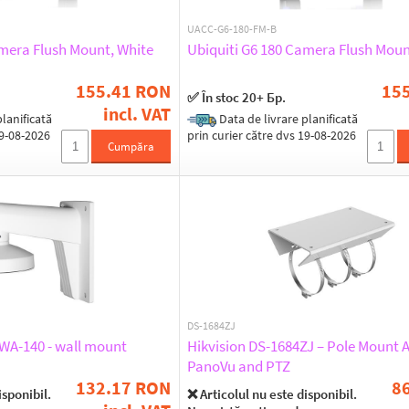
UACC-G6-180-FM-B
amera Flush Mount, White
Ubiquiti G6 180 Camera Flush Moun
155.41 RON
15
✅ În stoc 20+ Бр.
incl. VAT
lanificată
Data de livrare planificată
19-08-2026
prin curier către dvs 19-08-2026
Cumpăra
DS-1684ZJ
-WA-140 - wall mount
Hikvision DS-1684ZJ – Pole Mount A
PanoVu and PTZ
132.17 RON
8
isponibil.
❌ Articolul nu este disponibil.