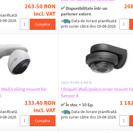
263.50 RON
20
✅ Disponibilitate într-un
incl. VAT
partener extern
lanificată
19-08-2026
Data de livrare planificată
Cumpăra
prin curier către dvs 19-08-2026
UACC-AI-MS-4-AM-B
 Wall/ceiling mount for
Ubiquiti Wall/pole/corner mount for
6
Sensor 4
133.40 RON
1 18
✅ În stoc < 10 Бр.
incl. VAT
lanificată
Data de livrare planificată
19-08-2026
prin curier către dvs 19-08-2026
Cumpăra