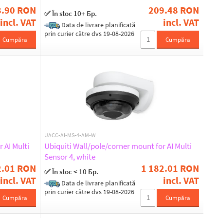
8.90 RON
209.48 RON
✅ În stoc 10+ Бр.
incl. VAT
incl. VAT
Data de livrare planificată
prin curier către dvs 19-08-2026
Cumpăra
Cumpăra
UACC-AI-MS-4-AM-W
 AI Multi
Ubiquiti Wall/pole/corner mount for AI Multi
Sensor 4, white
2.01 RON
1 182.01 RON
✅ În stoc < 10 Бр.
incl. VAT
incl. VAT
Data de livrare planificată
prin curier către dvs 19-08-2026
Cumpăra
Cumpăra