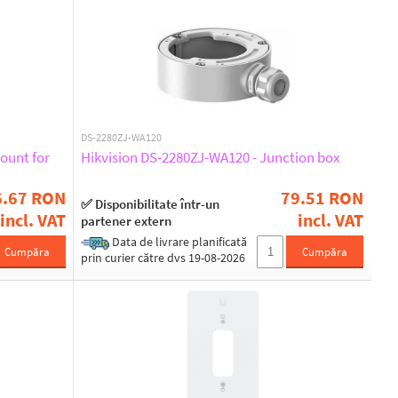
DS-2280ZJ-WA120
ount for
Hikvision DS-2280ZJ-WA120 - Junction box
6.67 RON
79.51 RON
✅ Disponibilitate într-un
incl. VAT
incl. VAT
partener extern
Data de livrare planificată
Cumpăra
Cumpăra
prin curier către dvs 19-08-2026