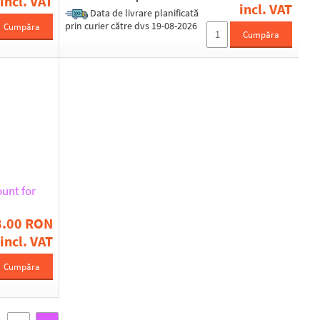
incl. VAT
incl. VAT
Data de livrare planificată
prin curier către dvs 19-08-2026
Cumpăra
Cumpăra
unt for
8.00 RON
incl. VAT
Cumpăra