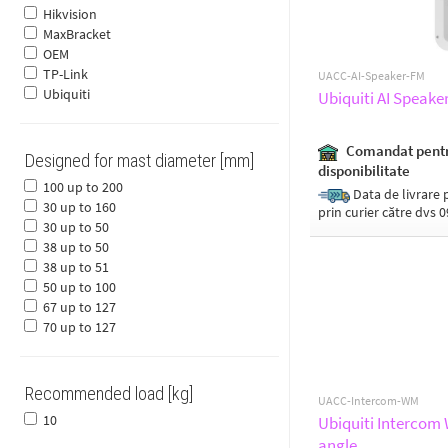
Hikvision
MaxBracket
OEM
TP-Link
UACC-AI-Speaker-FM
Ubiquiti
Ubiquiti AI Speake
Comandat pent
Designed for mast diameter [mm]
disponibilitate
100 up to 200
Data de livrare p
30 up to 160
prin curier către dvs 
30 up to 50
38 up to 50
38 up to 51
50 up to 100
67 up to 127
70 up to 127
Recommended load [kg]
UACC-Intercom-WM
10
Ubiquiti Intercom
angle