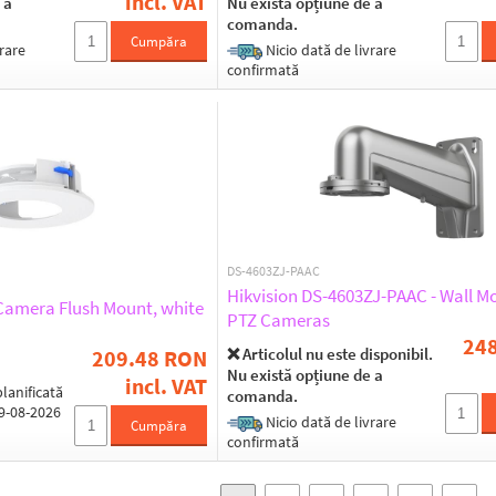
incl. VAT
 a
Nu există opțiune de a
comanda.
Cumpăra
rare
Nicio dată de livrare
confirmată
DS-4603ZJ-PAAC
Hikvision DS-4603ZJ-PAAC - Wall Mo
Camera Flush Mount, white
PTZ Cameras
24
❌ Articolul nu este disponibil.
209.48 RON
Nu există opțiune de a
incl. VAT
lanificată
comanda.
19-08-2026
Nicio dată de livrare
Cumpăra
confirmată