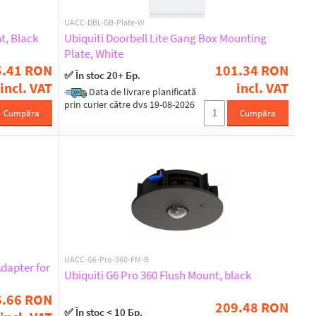
UACC-DBL-GB-Plate-W
t, Black
Ubiquiti Doorbell Lite Gang Box Mounting
Plate, White
5.41 RON
101.34 RON
✅ În stoc 20+ Бр.
incl. VAT
incl. VAT
Data de livrare planificată
prin curier către dvs 19-08-2026
Cumpăra
Cumpăra
UACC-G6-Pro-360-FM-B
dapter for
Ubiquiti G6 Pro 360 Flush Mount, black
6.66 RON
209.48 RON
✅ În stoc < 10 Бр.