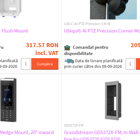
UACC-AI-PTZ-Precision-CM-B
r Flush Mount
Ubiquiti AI PTZ Precision Corner M
317.57 RON
20
ru
Comandat pentru
incl. VAT
disponibilitate
lanificată
Data de livrare planificată
Cumpăra
09-09-2026
prin curier către dvs 09-09-2026
GDS372X-FM
 Wedge Mount, 20° inward
Grandstream GDS372X-FM, In-Wall
box for GDS3725/GDS3726