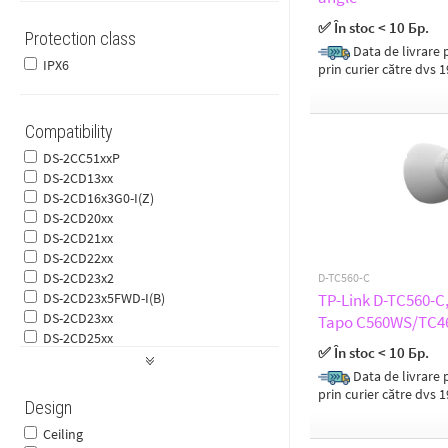
✅ În stoc < 10 Бр.
Protection class
Data de livrare p
IPX6
prin curier către dvs 
Compatibility
DS-2CC51xxP
DS-2CD13xx
DS-2CD16x3G0-I(Z)
DS-2CD20xx
DS-2CD21xx
DS-2CD22xx
DS-2CD23x2
D-TC560-C
DS-2CD23x5FWD-I(B)
TP-Link D-TC560-C,
DS-2CD23xx
Tapo C560WS/TC4
DS-2CD25xx
✅ În stoc < 10 Бр.
DS-2CD26x3G0-IZS
Data de livrare p
DS-2CD26x5FWD-IZS
prin curier către dvs 
DS-2CD26x6G1-IZS
Design
DS-2CD26xx
Ceiling
DS-2CD27x2