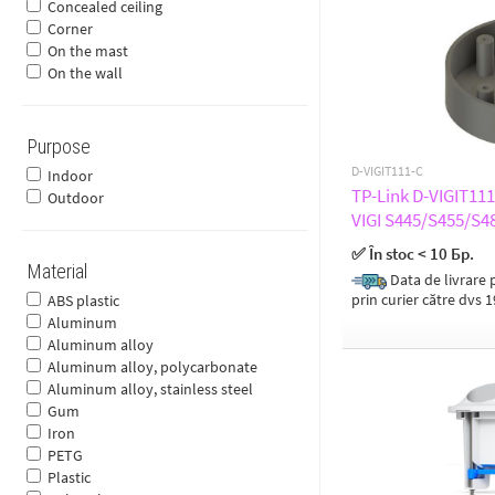
Concealed ceiling
DS-2CD27x3G0-IZS
Corner
DS-2CD27x5
On the mast
DS-2CD27x5FWD-IZS
On the wall
DS-2CD27xx
DS-2CD29xx
DS-2CD2Hxx
DS-2CD2Tx2WD-I3/I5/I8
Purpose
DS-2CD2Tx3G0-I5/I8
D-VIGIT111-C
Indoor
DS-2CD2Tx5FWD-I5/I8
TP-Link D-VIGIT111
Outdoor
DS-2CD2Tx6G1-2I/4I(/SL)
VIGI S445/S455/S
DS-2CD2Tx7G1-L
✅ În stoc < 10 Бр.
DS-2CD2Txx
Material
DS-2CD33xx
Data de livrare p
DS-2CD37xx
prin curier către dvs 
ABS plastic
DS-2CD41xx
Aluminum
DS-2CD4AxxFWD-IZ(H)(S)
Aluminum alloy
DS-2CD4Bx6FWD-IZ(S)
Aluminum alloy, polycarbonate
DS-2CD4DxxFWD-IZ(S)
Aluminum alloy, stainless steel
DS-2CD55xx
Gum
DS-2CD5AxxG-IZ(H)S
Iron
DS-2CD63xx
PETG
DS-2CD71xx
Plastic