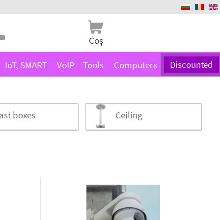
Coş
IoT, SMART
VoIP
Tools
Computers
Discounted
ast boxes
Ceiling