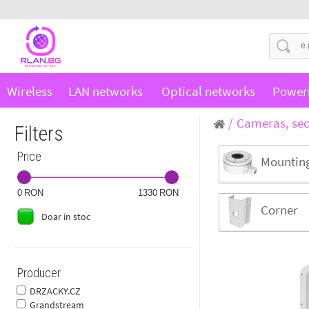
Wireless
LAN networks
Optical networks
Power
Cameras, sec
Filters
Price
Mountin
0
1330
Corner
Doar in stoc
Producer
DRZACKY.CZ
Grandstream