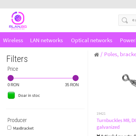
Wireless
LAN networks
Optical networks
Power
Poles, bracke
Filters
Price
0
35
Doar in stoc
19421
Producer
Turnbuckles M8, DI
galvanized
MaxBracket