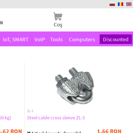
Coş
IoT, SMART
VoIP
Tools
Computers
Discounted
ZL-3
50 kg)
Steel cable cross sleeve ZL-3
5.62 RON
1.66 RON