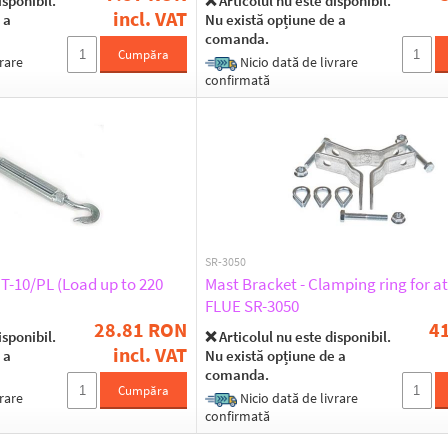
isponibil.
❌ Articolul nu este disponibil.
incl. VAT
 a
Nu există opțiune de a
comanda.
Cumpăra
rare
Nicio dată de livrare
confirmată
SR-3050
10/PL (Load up to 220
Mast Bracket - Clamping ring for a
FLUE SR-3050
28.81 RON
4
isponibil.
❌ Articolul nu este disponibil.
incl. VAT
 a
Nu există opțiune de a
comanda.
Cumpăra
rare
Nicio dată de livrare
confirmată