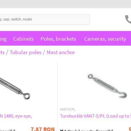
ing
Cabinets
Poles, brackets
Cameras, security
ts
Tubular poles
Mast anchor
VANT-5/PL
N 1480, eye-eye,
Turnbuckle VANT-5/PL (Load up to 
7.87 RON