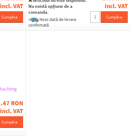
❌ Articolul nu este disponibil.
incl. VAT
incl. VAT
Nu există opțiune de a
comanda.
Cumpăra
Cumpăra
Nicio dată de livrare
confirmată
ttaching
1.47 RON
incl. VAT
Cumpăra