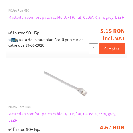
PCU6A-F-05-MSC
Masterlan comfort patch cable U/FTP, flat, Cat6A, 0,5m, grey, LSZH
5.15 RON
✅ În stoc 90+ Бр.
incl. VAT
Data de livrare planificată prin curier
către dvs 19-08-2026
Cumpăra
PCU6A-F-025-MSC
Masterlan comfort patch cable U/FTP, flat, Cat6A, 0,25m, grey,
LSZH
4.67 RON
✅ În stoc 90+ Бр.