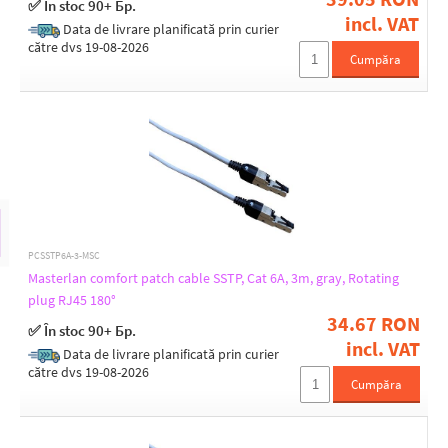
✅ În stoc 90+ Бр.
incl. VAT
SFTP (S/FTP)
Data de livrare planificată prin curier
SSTP (S/STP)
către dvs 19-08-2026
Cumpăra
STP (U/FTP)
Length [m]
0,25
0,5
1
10
15
PCSSTP6A-3-MSC
2
Masterlan comfort patch cable SSTP, Cat 6A, 3m, gray, Rotating
3
5
plug RJ45 180°
7
34.67 RON
✅ În stoc 90+ Бр.
incl. VAT
Data de livrare planificată prin curier
către dvs 19-08-2026
Color
Cumpăra
Grey