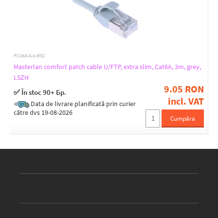
PCU6A-S-3-MSC
Masterlan comfort patch cable U/FTP, extra slim, Cat6A, 3m, grey,
LSZH
9.05 RON
✅ În stoc 90+ Бр.
incl. VAT
Data de livrare planificată prin curier
către dvs 19-08-2026
Cumpăra