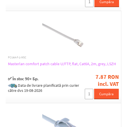
Cumpăra
PCU6A-F-2-MSC
Masterlan comfort patch cable U/FTP, flat, Cat6A, 2m, grey, LSZH
7.87 RON
✅ În stoc 90+ Бр.
incl. VAT
Data de livrare planificată prin curier
către dvs 19-08-2026
Cumpăra