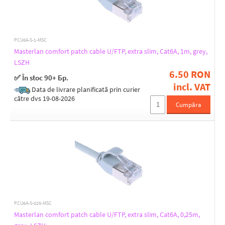
PCU6A-S-1-MSC
Masterlan comfort patch cable U/FTP, extra slim, Cat6A, 1m, grey,
LSZH
6.50 RON
✅ În stoc 90+ Бр.
incl. VAT
Data de livrare planificată prin curier
către dvs 19-08-2026
Cumpăra
PCU6A-S-025-MSC
Masterlan comfort patch cable U/FTP, extra slim, Cat6A, 0,25m,