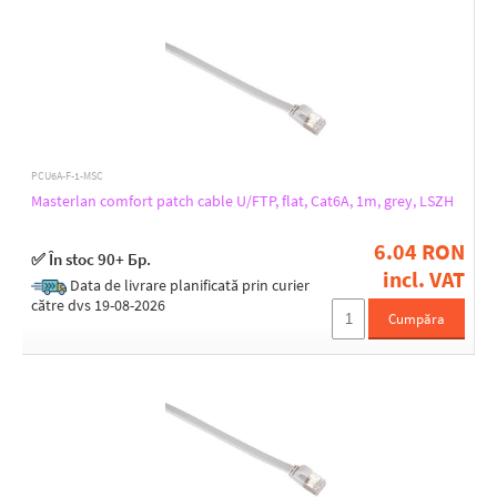
PCU6A-F-1-MSC
Masterlan comfort patch cable U/FTP, flat, Cat6A, 1m, grey, LSZH
6.04 RON
✅ În stoc 90+ Бр.
incl. VAT
Data de livrare planificată prin curier
către dvs 19-08-2026
Cumpăra