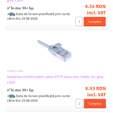
grey, LSZH
4.56 RON
✅ În stoc 90+ Бр.
incl. VAT
Data de livrare planificată prin curier
către dvs 19-08-2026
Cumpăra
PCU6A-S-2-MSC
Masterlan comfort patch cable U/FTP, extra slim, Cat6A, 2m, grey,
LSZH
8.93 RON
✅ În stoc 90+ Бр.
incl. VAT
Data de livrare planificată prin curier
către dvs 19-08-2026
Cumpăra