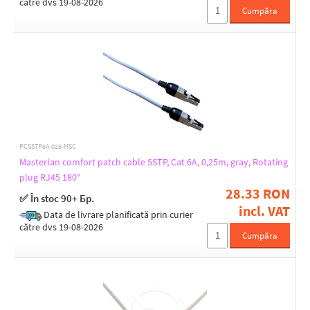
către dvs 19-08-2026
Cumpăra
PCSSTP6A-025-MSC
Masterlan comfort patch cable SSTP, Cat 6A, 0,25m, gray, Rotating
plug RJ45 180°
28.33 RON
✅ În stoc 90+ Бр.
incl. VAT
Data de livrare planificată prin curier
către dvs 19-08-2026
Cumpăra