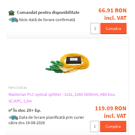
66.91 RON
Comandat pentru disponibilitate
incl. VAT
Nicio dată de livrare confirmată
Cumpăra
MaPLC32SCab
Masterlan PLC optical splitter - 1x32, 1260-1650nm, ABS box,
SC/APC, 1,5m
119.09 RON
✅ În stoc 20+ Бр.
incl. VAT
Data de livrare planificată prin curier
către dvs 19-08-2026
Cumpăra