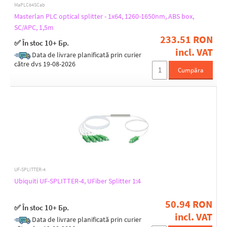
MaPLC64SCab
4
Masterlan PLC optical splitter - 1x64, 1260-1650nm, ABS box,
SC/APC, 1,5m
233.51 RON
Polishing type
✅ În stoc 10+ Бр.
incl. VAT
APC
Data de livrare planificată prin curier
către dvs 19-08-2026
UPC
Cumpăra
Operating temperature [°C]
-40 up to 85
Weight [kg]
1,8
UF-SPLITTER-4
Ubiquiti UF-SPLITTER-4, UFiber Splitter 1:4
Width [mm]
50.94 RON
119
✅ În stoc 10+ Бр.
incl. VAT
120
Data de livrare planificată prin curier