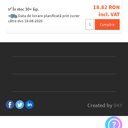
18.82 RON
✅ În stoc 30+ Бр.
incl. VAT
Data de livrare planificată prin curier
către dvs 19-08-2026
Cumpăra
Created by
BKY