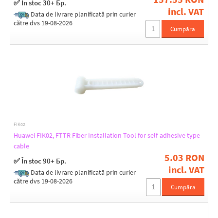
✅ În stoc 30+ Бр.
Cable type
incl. VAT
Data de livrare planificată prin curier
Single Mode
către dvs 19-08-2026
Cumpăra
Splitter combination
1 : 16
1 : 2
1 : 32
1 : 4
1 : 64
1 : 8
FIK02
Huawei FIK02, FTTR Fiber Installation Tool for self-adhesive type
Insertion loss [dB]
cable
5.03 RON
10,7
✅ În stoc 90+ Бр.
13,9
incl. VAT
Data de livrare planificată prin curier
17,2
către dvs 19-08-2026
Cumpăra
4,3
7,4