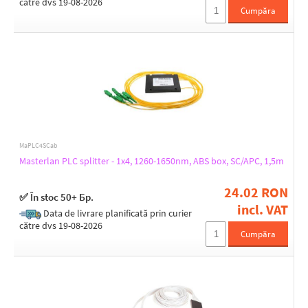
către dvs 19-08-2026
Cumpăra
Height [mm]
30
43
Depth [mm]
16
443
MaPLC4SCab
Masterlan PLC splitter - 1x4, 1260-1650nm, ABS box, SC/APC, 1,5m
Color
24.02 RON
✅ În stoc 50+ Бр.
Transparent
incl. VAT
Data de livrare planificată prin curier
White
către dvs 19-08-2026
Cumpăra