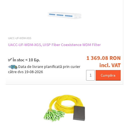
Splitter type
ABS box
TUBE
Optical Connectors
UACC-UF-WDM-XGS
UACC-UF-WDM-XGS, UISP Fiber Coexistence WDM Filter
SC - SC
1 369.08 RON
✅ În stoc < 10 Бр.
incl. VAT
Wavelength - Tx/Rx [nm]
Data de livrare planificată prin curier
către dvs 19-08-2026
1260 up to 1650
Cumpăra
Material
Plastic
Length [m]
1,5