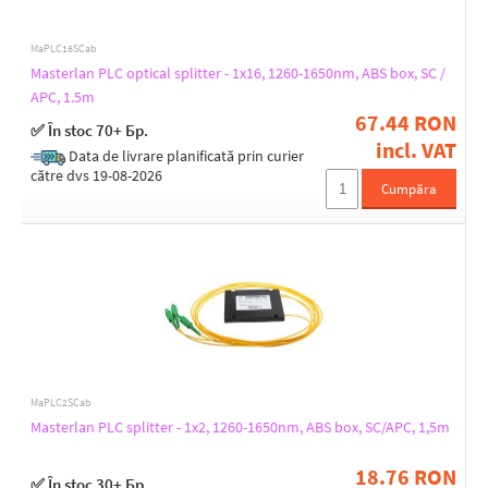
MaPLC16SCab
Masterlan PLC optical splitter - 1x16, 1260-1650nm, ABS box, SC /
APC, 1.5m
67.44 RON
✅ În stoc 70+ Бр.
incl. VAT
Data de livrare planificată prin curier
către dvs 19-08-2026
Cumpăra
MaPLC2SCab
Masterlan PLC splitter - 1x2, 1260-1650nm, ABS box, SC/APC, 1,5m
18.76 RON
✅ În stoc 30+ Бр.