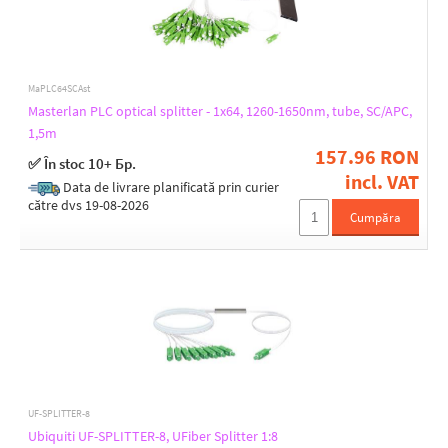
MaPLC64SCAst
Masterlan PLC optical splitter - 1x64, 1260-1650nm, tube, SC/APC,
1,5m
157.96 RON
✅ În stoc 10+ Бр.
incl. VAT
Data de livrare planificată prin curier
către dvs 19-08-2026
Cumpăra
UF-SPLITTER-8
Ubiquiti UF-SPLITTER-8, UFiber Splitter 1:8