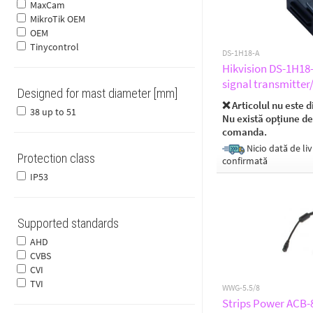
MaxCam
MikroTik OEM
OEM
Tinycontrol
DS-1H18-A
Hikvision DS-1H18
signal transmitter
Designed for mast diameter [mm]
❌ Articolul nu este d
38 up to 51
Nu există opțiune de
comanda.
Nicio dată de liv
Protection class
confirmată
IP53
Supported standards
AHD
CVBS
CVI
TVI
WWG-5.5/8
Strips Power ACB