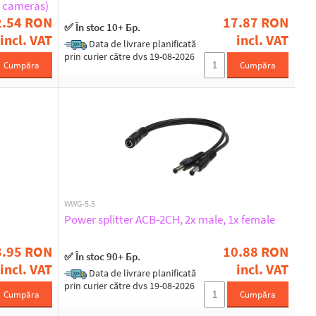
V cameras)
2.54 RON
17.87 RON
✅ În stoc 10+ Бр.
incl. VAT
incl. VAT
Data de livrare planificată
prin curier către dvs 19-08-2026
Cumpăra
Cumpăra
WWG-5.5
Power splitter ACB-2CH, 2x male, 1x female
3.95 RON
10.88 RON
✅ În stoc 90+ Бр.
incl. VAT
incl. VAT
Data de livrare planificată
prin curier către dvs 19-08-2026
Cumpăra
Cumpăra