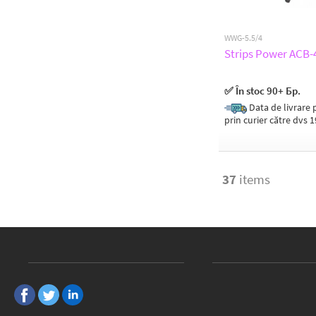
WWG-5.5/4
Strips Power ACB
✅ În stoc 90+ Бр.
Data de livrare p
prin curier către dvs 
37
items