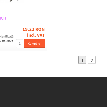
-4CH
19.22 RON
incl. VAT
lanificată
19-08-2026
Cumpăra
1
2