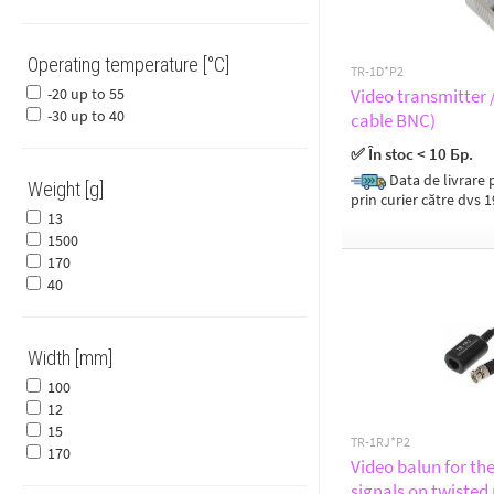
Operating temperature [°C]
TR-1D*P2
-20 up to 55
Video transmitter /
-30 up to 40
cable BNC)
✅ În stoc < 10 Бр.
Data de livrare p
Weight [g]
prin curier către dvs 
13
1500
170
40
Width [mm]
100
12
15
TR-1RJ*P2
170
Video balun for th
signals on twisted