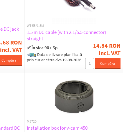
WT-55/1.5M
e DC jack
1.5 m DC cable (with 2.1/5.5 connector)
straight
5.68 RON
14.84 RON
✅ În stoc 90+ Бр.
incl. VAT
incl. VAT
Data de livrare planificată
prin curier către dvs 19-08-2026
Cumpăra
Cumpăra
M5720
tandard DC
Installation box for v-cam 450