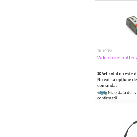
TR-1C*P2
Video transmitter 
❌ Articolul nu este d
Nu există opțiune de
comanda.
Nicio dată de liv
confirmată