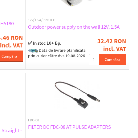
12V/1.5A/PROTEC
-H518G
Outdoor power supply on the wall 12V, 1.5A
5.46 RON
32.42 RON
✅ În stoc 10+ Бр.
incl. VAT
incl. VAT
Data de livrare planificată
prin curier către dvs 19-08-2026
Cumpăra
Cumpăra
FDC-08
FILTER DC FDC-08 AT PULSE ADAPTERS
 Straight -