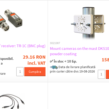
3021087
/ receiver: TR-1C (BNC plug)
Mount cameras on the mast DKS105
powder coating
29.16 RON
isponibil.
15
✅ În stoc < 10 Бр.
incl. VAT
 a
Data de livrare planificată
prin curier către dvs 19-08-2026
Cumpăra
rare