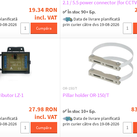
2.1 / 5.5 power connector (for CCT
19.34 RON
✅ În stoc 90+ Бр.
incl. VAT
lanificată
Data de livrare planificată
19-08-2026
prin curier către dvs 19-08-2026
Cumpăra
OR-150/T
ibutor LZ-1
Pillar holder OR-150/T
27.98 RON
8
✅ În stoc 10+ Бр.
incl. VAT
lanificată
Data de livrare planificată
19-08-2026
prin curier către dvs 19-08-2026
Cumpăra