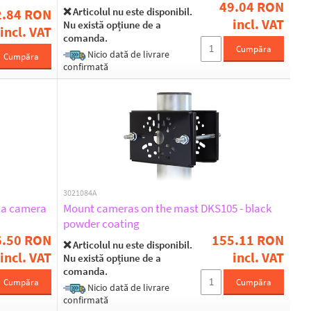
49.04 RON
❌ Articolul nu este disponibil.
2.84 RON
incl. VAT
Nu există opțiune de a
incl. VAT
comanda.
Cumpăra
Nicio dată de livrare
Cumpăra
confirmată
3021084A
y a camera
Mount cameras on the mast DKS105 - black
powder coating
6.50 RON
155.11 RON
❌ Articolul nu este disponibil.
incl. VAT
incl. VAT
Nu există opțiune de a
comanda.
Cumpăra
Cumpăra
Nicio dată de livrare
confirmată