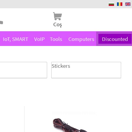
Coş
IoT, SMART
VoIP
Tools
Computers
Discounted
Stickers