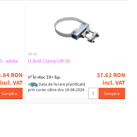
OR-50
 - white
U-Bolt Clamp OR-50
8.84 RON
37.62 RON
✅ În stoc 10+ Бр.
incl. VAT
incl. VAT
Data de livrare planificată
prin curier către dvs 19-08-2026
Cumpăra
Cumpăra