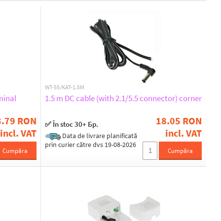
WT-55/KAT-1.5M
minal
1.5 m DC cable (with 2.1/5.5 connector) corner
3.79 RON
18.05 RON
✅ În stoc 30+ Бр.
incl. VAT
incl. VAT
Data de livrare planificată
prin curier către dvs 19-08-2026
Cumpăra
Cumpăra