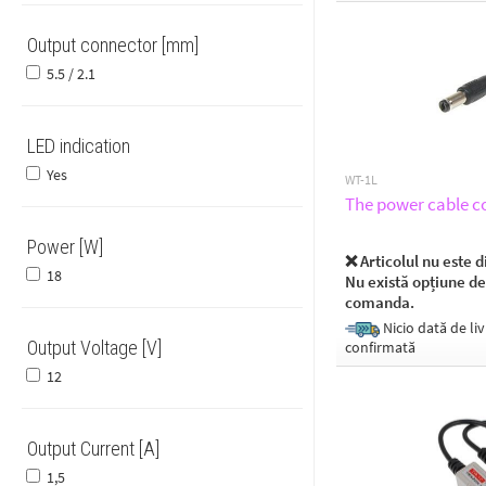
Output connector [mm]
5.5 / 2.1
LED indication
Yes
WT-1L
The power cable c
Power [W]
❌ Articolul nu este d
18
Nu există opțiune de
comanda.
Nicio dată de liv
Output Voltage [V]
confirmată
12
Output Current [A]
1,5