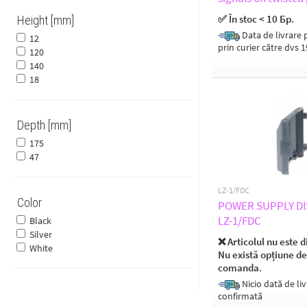
twisted pair (UTP, 
✅ În stoc < 10 Бр.
Height [mm]
Data de livrare p
12
prin curier către dvs 
120
140
18
Depth [mm]
175
47
LZ-1/FDC
Color
POWER SUPPLY DI
LZ-1/FDC
Black
Silver
❌ Articolul nu este d
White
Nu există opțiune de
comanda.
Nicio dată de liv
confirmată