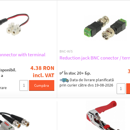
BNC-W/S
onnector with terminal
Reduction jack BNC conector / ter
4.38 RON
isponibil.
✅ În stoc 20+ Бр.
incl. VAT
 a
Data de livrare planificată
prin curier către dvs 19-08-2026
Cumpăra
rare