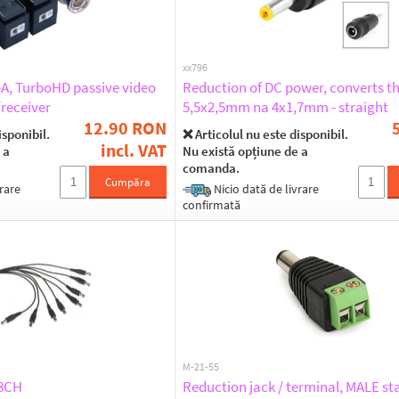
xx796
-A, TurboHD passive video
Reduction of DC power, converts th
/receiver
5,5x2,5mm na 4x1,7mm - straight
12.90 RON
isponibil.
❌ Articolul nu este disponibil.
incl. VAT
 a
Nu există opțiune de a
comanda.
Cumpăra
rare
Nicio dată de livrare
confirmată
M-21-55
-8CH
Reduction jack / terminal, MALE s