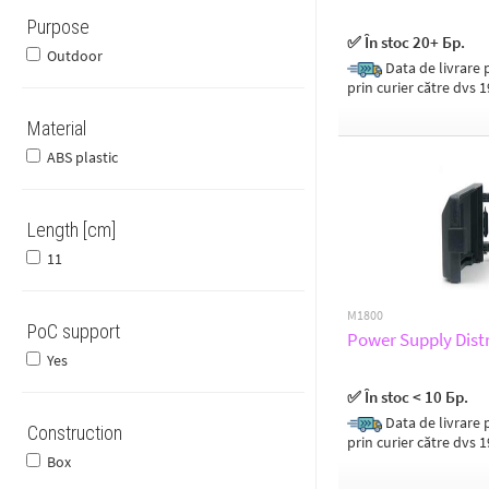
Purpose
✅ În stoc 20+ Бр.
Outdoor
Data de livrare p
prin curier către dvs 
Material
ABS plastic
Length [cm]
11
M1800
PoC support
Power Supply Distr
Yes
✅ În stoc < 10 Бр.
Data de livrare p
Construction
prin curier către dvs 
Box