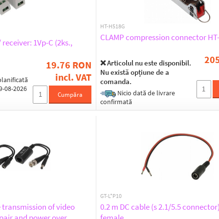
HT-H518G
CLAMP compression connector HT
 receiver: 1Vp-C (2ks.,
20
❌ Articolul nu este disponibil.
19.76 RON
Nu există opțiune de a
incl. VAT
lanificată
comanda.
19-08-2026
Nicio dată de livrare
Cumpăra
confirmată
GT-L*P10
e transmission of video
0.2 m DC cable (s 2.1/5.5 connector)
 pair and power over
female