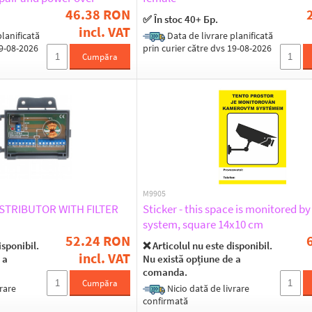
FTP).
46.38 RON
✅ În stoc 40+ Бр.
incl. VAT
lanificată
Data de livrare planificată
19-08-2026
prin curier către dvs 19-08-2026
Cumpăra
M9905
STRIBUTOR WITH FILTER
Sticker - this space is monitored b
system, square 14x10 cm
52.24 RON
isponibil.
❌ Articolul nu este disponibil.
incl. VAT
 a
Nu există opțiune de a
comanda.
Cumpăra
rare
Nicio dată de livrare
confirmată