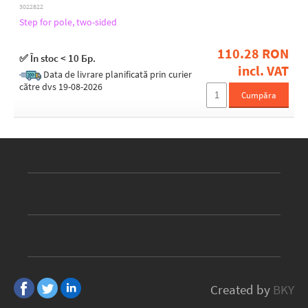
3022822
Step for pole, two-sided
110.28 RON
✅ În stoc < 10 Бр.
incl. VAT
Data de livrare planificată prin curier
către dvs 19-08-2026
Cumpăra
Created by
BKY