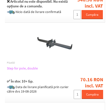
❌ Articolul nu este disponibil. Nu există
Galvanized
incl. VAT
opțiune de a comanda.
Hot dipped
Nicio dată de livrare confirmată
Cumpăra
PS15SO
Step for pole, double
70.16 RON
✅ În stoc 10+ Бр.
incl. VAT
Data de livrare planificată prin curier
către dvs 19-08-2026
Cumpăra