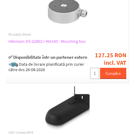
DS-2280ZJ-WA160
Hikvision DS-2280ZJ-WA160 - Mounting box
127.25 RON
✅ Disponibilitate într-un partener extern
incl. VAT
Data de livrare planificată prin curier
către dvs 26-08-2026
Cumpăra
UACC-Camera-AM-B