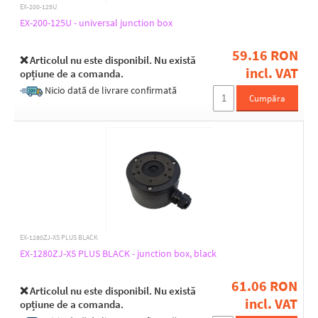
110
EX-200-125U
150
EX-200-125U - universal junction box
179
1981
59.16 RON
❌ Articolul nu este disponibil. Nu există
200
incl. VAT
opțiune de a comanda.
210
215
Nicio dată de livrare confirmată
Cumpăra
237
245
247
248
250
260
Width [mm]
280
100
300
105
340
106
359
EX-1280ZJ-XS PLUS BLACK
110
365
EX-1280ZJ-XS PLUS BLACK - junction box, black
111
44
112
440
61.06 RON
115
450
❌ Articolul nu este disponibil. Nu există
120
incl. VAT
46
opțiune de a comanda.
123
470