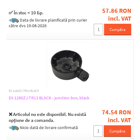
166
168
57.86 RON
✅ În stoc < 10 Бр.
179
incl. VAT
Data de livrare planificată prin curier
185
către dvs 19-08-2026
252
Cumpăra
42
45
61
68
69
72
89
EX-1280ZJ-TR13 BLACK
EX-1280ZJ-TR13 BLACK - junction box, black
74.54 RON
❌ Articolul nu este disponibil. Nu există
incl. VAT
opțiune de a comanda.
Nicio dată de livrare confirmată
Cumpăra