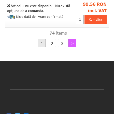
99.56 RON
❌ Articolul nu este disponibil. Nu există
incl. VAT
opțiune de a comanda.
Nicio dată de livrare confirmată
Cumpăra
74
items
1
2
3
>