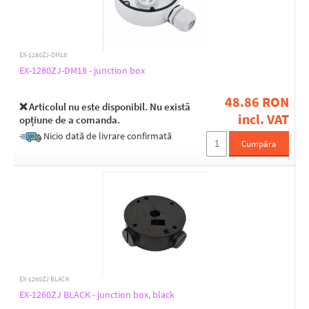
EX-1280ZJ-DM18
EX-1280ZJ-DM18 - junction box
48.86 RON
❌ Articolul nu este disponibil. Nu există
incl. VAT
opțiune de a comanda.
Nicio dată de livrare confirmată
Cumpăra
EX-1260ZJ BLACK
EX-1260ZJ BLACK - junction box, black