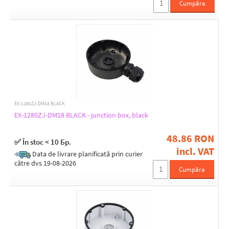
Cumpăra
EX-1280ZJ-DM18 BLACK
EX-1280ZJ-DM18 BLACK - junction box, black
48.86 RON
✅ În stoc < 10 Бр.
incl. VAT
Data de livrare planificată prin curier
către dvs 19-08-2026
Cumpăra