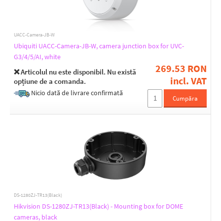
UACC-Camera-JB-W
Ubiquiti UACC-Camera-JB-W, camera junction box for UVC-
G3/4/5/AI, white
269.53 RON
❌ Articolul nu este disponibil. Nu există
incl. VAT
opțiune de a comanda.
Nicio dată de livrare confirmată
Cumpăra
DS-1280ZJ-TR13(Black)
Hikvision DS-1280ZJ-TR13(Black) - Mounting box for DOME
cameras, black