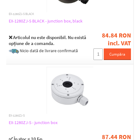
EX-1280ZJ-S BLACK
EX-1280ZJ-S BLACK - junction box, black
84.84 RON
❌ Articolul nu este disponibil. Nu există
incl. VAT
opțiune de a comanda.
Nicio dată de livrare confirmată
Cumpăra
EX-1280ZJ-S
EX-1280ZJ-S - junction box
87.44 RON
✅ În stoc < 10 Бр.