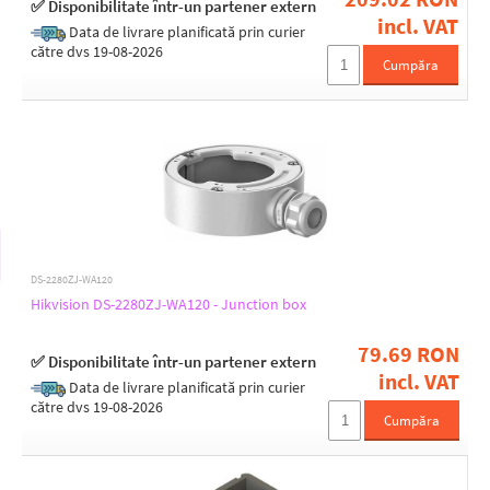
✅ Disponibilitate într-un partener extern
38 up to 50
incl. VAT
Data de livrare planificată prin curier
către dvs 19-08-2026
Cumpăra
Compatibility
DS-2CD13xx
DS-2CD20xx
DS-2CD21xx
DS-2CD22xx
DS-2CD23xx
DS-2CD25xx
DS-2CD26xx
DS-2CD27xx
DS-2280ZJ-WA120
DS-2CD2Hxx
Hikvision DS-2280ZJ-WA120 - Junction box
DS-2CD2Txx
DS-2CD41xx
79.69 RON
DS-2CD63xx
✅ Disponibilitate într-un partener extern
incl. VAT
DS-2CE16xxT
Design
Data de livrare planificată prin curier
DS-2CE56xx
către dvs 19-08-2026
Ceiling
Cumpăra
DS-2CE56xxT-IRM
Concealed ceiling
DS-2CE71xxx
Corner
DS-2CE72xxx
On the mast
DS-2CE78xx