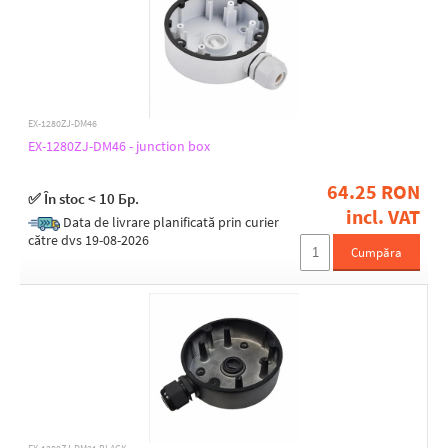
EX-1280ZJ-DM46
EX-1280ZJ-DM46 - junction box
64.25 RON
✅ În stoc < 10 Бр.
incl. VAT
Data de livrare planificată prin curier
către dvs 19-08-2026
Cumpăra