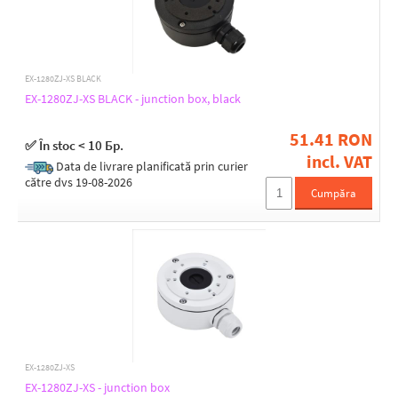
43
90
110
44
111
45
114
46
115
48
EX-1280ZJ-XS BLACK
120
52
EX-1280ZJ-XS BLACK - junction box, black
123
53
125
55
51.41 RON
129
57
✅ În stoc < 10 Бр.
136
incl. VAT
60
Color
Data de livrare planificată prin curier
137
63
către dvs 19-08-2026
Black
138
Cumpăra
72
Grey
140
90
White
143
144
145
147
Anti-corrosion protection
155
Yes
160
162
163
EX-1280ZJ-XS
164
EX-1280ZJ-XS - junction box
165