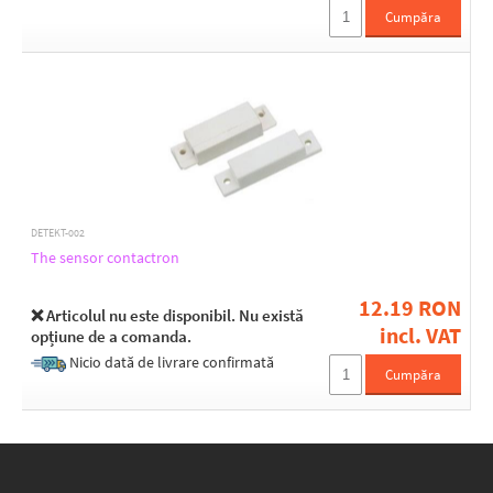
45
Cumpăra
50
59
63
Width [mm]
23
24
DETEKT-002
The sensor contactron
Height [mm]
12.19 RON
104
❌ Articolul nu este disponibil. Nu există
135
incl. VAT
opțiune de a comanda.
76
Nicio dată de livrare confirmată
84
Cumpăra
Depth [mm]
24