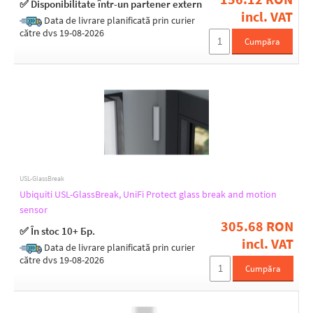
✅ Disponibilitate într-un partener extern
Design
incl. VAT
Data de livrare planificată prin curier
On the wall
către dvs 19-08-2026
Cumpăra
Management
UniFi Protect
Wireless frequency
868 MHz
SuperLink
USL-GlassBreak
Ubiquiti USL-GlassBreak, UniFi Protect glass break and motion
sensor
Tx power 2.4GHz [dBm]
305.68 RON
✅ În stoc 10+ Бр.
5
incl. VAT
Data de livrare planificată prin curier
către dvs 19-08-2026
Cumpăra
Purpose
Indoor