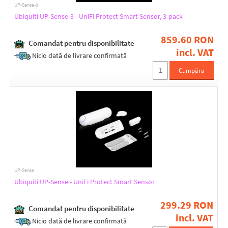
Yes
UP-Sense-3
Ubiquiti UP-Sense-3 - UniFi Protect Smart Sensor, 3-pack
Chassis design
859.60 RON
Comandat pentru disponibilitate
incl. VAT
Plastic
Nicio dată de livrare confirmată
Cumpăra
Buttons
Power
Reset
Reset, sync
Operating temperature [°C]
-10 up to 55
UP-Sense
0 up to 40
Ubiquiti UP-Sense - UniFi Protect Smart Sensor
0 up to 45
299.29 RON
Comandat pentru disponibilitate
incl. VAT
Weight [g]
Nicio dată de livrare confirmată