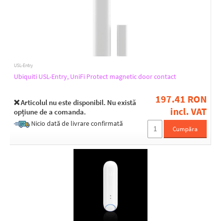
Connection type
Wireless
USL-Entry
Antenna gain [dBi]
Ubiquiti USL-Entry, UniFi Protect magnetic door contact
< 2
197.41 RON
❌ Articolul nu este disponibil. Nu există
incl. VAT
opțiune de a comanda.
Material
Nicio dată de livrare confirmată
Cumpăra
Polycarbonate
Power type
Battery
LED indication