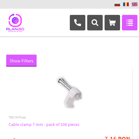
Filters
Price
Show products
+359 882 346 063
Doar in stoc
Show Filters
Producer
MaxCam
OEM
TRZ-7N*P100
Cable clamp 7 mm - pack of 100 pieces
7.16 RON