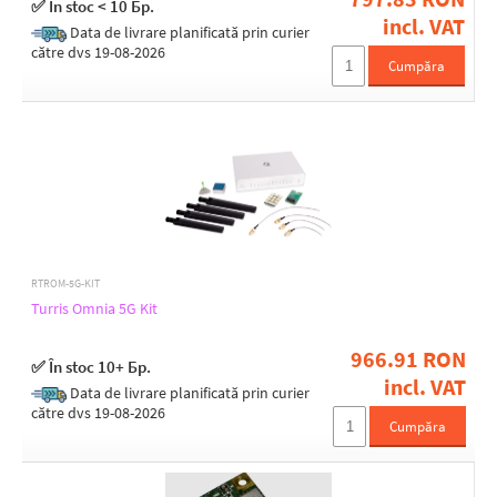
✅ În stoc < 10 Бр.
incl. VAT
Data de livrare planificată prin curier
Wireless frequency
către dvs 19-08-2026
Cumpăra
2G (GSM)
3G (GSM)
5G (GSM)
LTE
RF connectors
(2) u.Fl
(3) u.Fl
RTROM-5G-KIT
(4) u.Fl
Turris Omnia 5G Kit
966.91 RON
4G/LTE bands support
✅ În stoc 10+ Бр.
incl. VAT
(1) 2100 MHz
Data de livrare planificată prin curier
către dvs 19-08-2026
(2) 1900 MHz
Cumpăra
(20) 800 MHz
(28) 700 MHz
(3) 1800 MHz