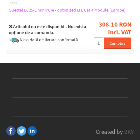
3
EC25-E
Quectel EC25-E miniPCIe - optimized LTE Cat 4 Module (Europe)
Operating temperature [°C]
308.10 RON
❌ Articolul nu este disponibil. Nu există
incl. VAT
-30 up to 75
opțiune de a comanda.
-35 up to 70
Nicio dată de livrare confirmată
Cumpăra
-35 up to 75
Width [mm]
30
Height [mm]
3,75
5
Depth [mm]
Created by
BKY
51