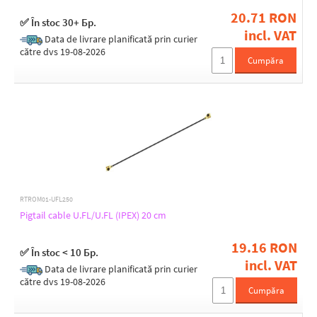
20.71 RON
✅ În stoc 30+ Бр.
Turris OEM
incl. VAT
Data de livrare planificată prin curier
către dvs 19-08-2026
All Brands
Cumpăra
RTROM01-UFL250
Pigtail cable U.FL/U.FL (IPEX) 20 cm
19.16 RON
✅ În stoc < 10 Бр.
incl. VAT
Data de livrare planificată prin curier
către dvs 19-08-2026
Cumpăra