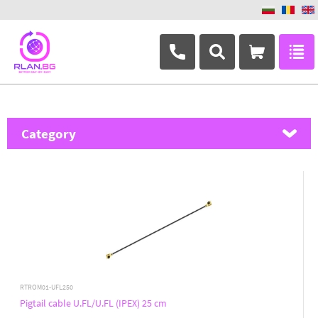
+359 882 346 063
Category
MikroTik
Ubiquiti Networks
TP-Link
Masterlan
ASRock
RTROM01-UFL250
Pigtail cable U.FL/U.FL (IPEX) 25 cm
D-Link