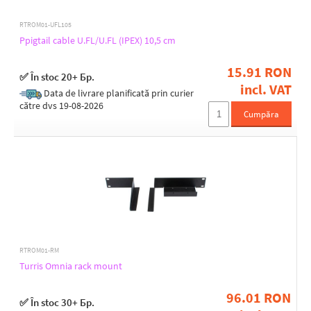
RTROM01-UFL105
Ppigtail cable U.FL/U.FL (IPEX) 10,5 cm
15.91 RON
✅ În stoc 20+ Бр.
incl. VAT
Data de livrare planificată prin curier
către dvs 19-08-2026
Cumpăra
RTROM01-RM
Turris Omnia rack mount
96.01 RON
✅ În stoc 30+ Бр.