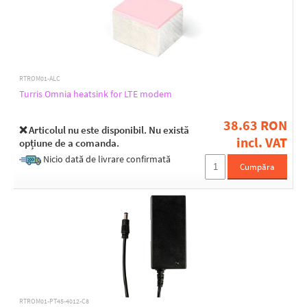
RTROM01-ALC
Turris Omnia heatsink for LTE modem
38.63 RON
❌ Articolul nu este disponibil. Nu există
incl. VAT
opțiune de a comanda.
Nicio dată de livrare confirmată
Cumpăra
RTROM01-PT45-4012-C8