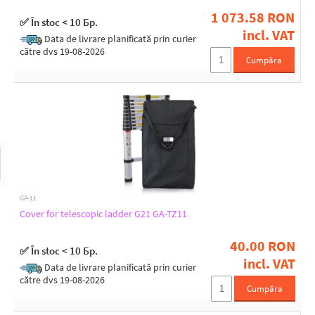
1 073.58 RON
✅ În stoc < 10 Бр.
G21
incl. VAT
Data de livrare planificată prin curier
către dvs 19-08-2026
All Brands
Cumpăra
GA-11
Cover for telescopic ladder G21 GA-TZ11
40.00 RON
✅ În stoc < 10 Бр.
incl. VAT
Data de livrare planificată prin curier
către dvs 19-08-2026
Cumpăra