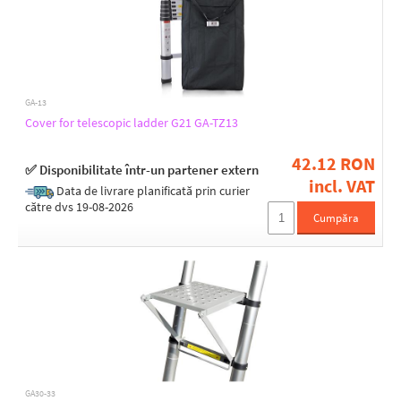
GA-13
Cover for telescopic ladder G21 GA-TZ13
42.12 RON
✅ Disponibilitate într-un partener extern
incl. VAT
Data de livrare planificată prin curier
către dvs 19-08-2026
Cumpăra
GA30-33