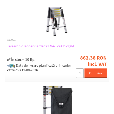
GA-TZ9-11
Telescopic ladder Garden21 GA-TZ9+11-3,2M
862.38 RON
✅ În stoc < 10 Бр.
incl. VAT
Data de livrare planificată prin curier
către dvs 19-08-2026
Cumpăra