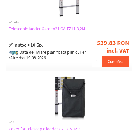
GA-TZ11
Telescopic ladder Garden21 GA-TZ11-3,2M
539.83 RON
✅ În stoc < 10 Бр.
incl. VAT
Data de livrare planificată prin curier
către dvs 19-08-2026
Cumpăra
GA-9
Cover for telescopic ladder G21 GA-TZ9