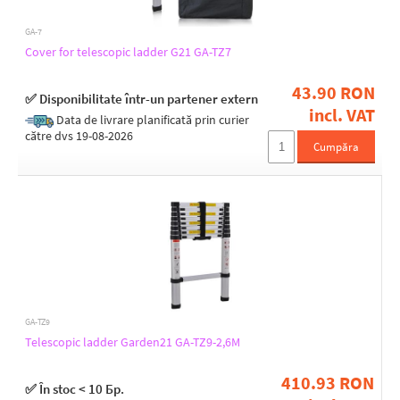
GA-7
Cover for telescopic ladder G21 GA-TZ7
43.90 RON
✅ Disponibilitate într-un partener extern
incl. VAT
Data de livrare planificată prin curier
către dvs 19-08-2026
Cumpăra
GA-TZ9
Telescopic ladder Garden21 GA-TZ9-2,6M
410.93 RON
✅ În stoc < 10 Бр.