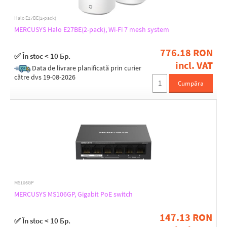
Halo E27BE(2-pack)
MERCUSYS Halo E27BE(2-pack), Wi-Fi 7 mesh system
776.18 RON
✅ În stoc < 10 Бр.
incl. VAT
Data de livrare planificată prin curier
către dvs 19-08-2026
Cumpăra
MS106GP
MERCUSYS MS106GP, Gigabit PoE switch
147.13 RON
✅ În stoc < 10 Бр.