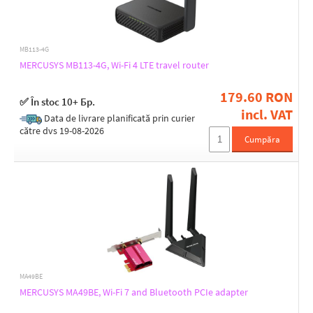
MB113-4G
MERCUSYS MB113-4G, Wi-Fi 4 LTE travel router
179.60 RON
✅ În stoc 10+ Бр.
incl. VAT
Data de livrare planificată prin curier
către dvs 19-08-2026
Cumpăra
MA49BE
MERCUSYS MA49BE, Wi-Fi 7 and Bluetooth PCIe adapter