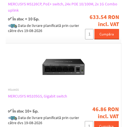
MERCUSYS MS126CP, PoE+ switch, 24x POE 10/100M, 2x 1G Combo
uplink
633.54 RON
✅ În stoc < 10 Бр.
incl. VAT
Data de livrare planificată prin curier
către dvs 19-08-2026
Cumpăra
MS105GS
MERCUSYS MS105GS, Gigabit switch
46.86 RON
✅ În stoc 10+ Бр.
incl. VAT
Data de livrare planificată prin curier
către dvs 19-08-2026
Cumpăra