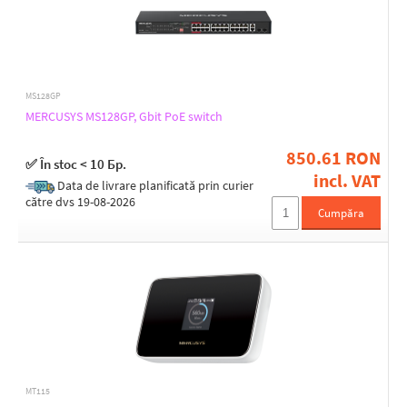
MS128GP
MERCUSYS MS128GP, Gbit PoE switch
850.61 RON
✅ În stoc < 10 Бр.
incl. VAT
Data de livrare planificată prin curier
către dvs 19-08-2026
Cumpăra
MT115