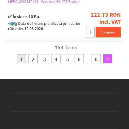
MERCUSYS MT115 - Wireless 4G LTE Router
222.73 RON
✅ În stoc < 10 Бр.
incl. VAT
Data de livrare planificată prin curier
către dvs 19-08-2026
Cumpăra
153
items
1
2
3
4
5
6
6
>
...