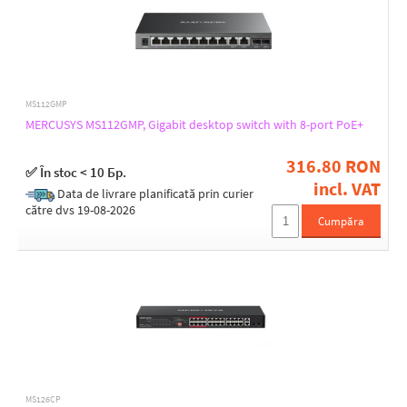
MS112GMP
MERCUSYS MS112GMP, Gigabit desktop switch with 8-port PoE+
316.80 RON
✅ În stoc < 10 Бр.
incl. VAT
Data de livrare planificată prin curier
către dvs 19-08-2026
Cumpăra
MS126CP