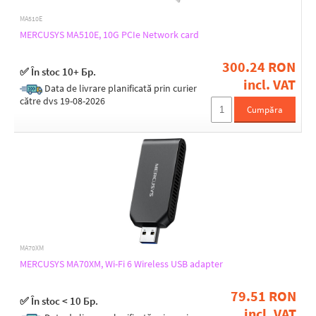
MA510E
MERCUSYS MA510E, 10G PCIe Network card
300.24 RON
✅ În stoc 10+ Бр.
incl. VAT
Data de livrare planificată prin curier
către dvs 19-08-2026
Cumpăra
MA70XM
MERCUSYS MA70XM, Wi-Fi 6 Wireless USB adapter
79.51 RON
✅ În stoc < 10 Бр.
incl. VAT