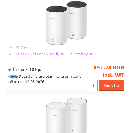
Halo E85X(2-pack)
MERCUSYS Halo E85X(2-pack), Wi-Fi 6 mesh system
497.24 RON
✅ În stoc < 10 Бр.
incl. VAT
Data de livrare planificată prin curier
către dvs 19-08-2026
Cumpăra