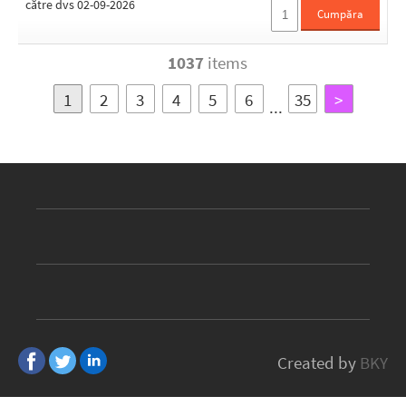
către dvs 02-09-2026
Cumpăra
1037
items
1
2
3
4
5
6
35
>
...
Created by
BKY