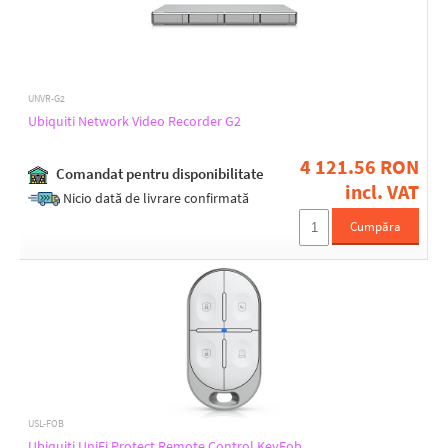
UNVR-G2
Ubiquiti Network Video Recorder G2
4 121.56 RON
Comandat pentru disponibilitate
incl. VAT
Nicio dată de livrare confirmată
Cumpăra
USL-FOB
Ubiquiti UniFi Protect Remote Control KeyFob