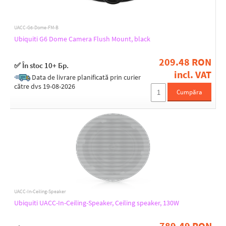
UACC-G6-Dome-FM-B
Ubiquiti G6 Dome Camera Flush Mount, black
209.48 RON
✅ În stoc 10+ Бр.
incl. VAT
Data de livrare planificată prin curier
către dvs 19-08-2026
Cumpăra
UACC-In-Ceiling-Speaker
Ubiquiti UACC-In-Ceiling-Speaker, Ceiling speaker, 130W
789.49 RON