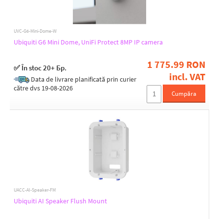
UVC-G6-Mini-Dome-W
Ubiquiti G6 Mini Dome, UniFi Protect 8MP IP camera
1 775.99 RON
✅ În stoc 20+ Бр.
incl. VAT
Data de livrare planificată prin curier
către dvs 19-08-2026
Cumpăra
UACC-AI-Speaker-FM
Ubiquiti AI Speaker Flush Mount