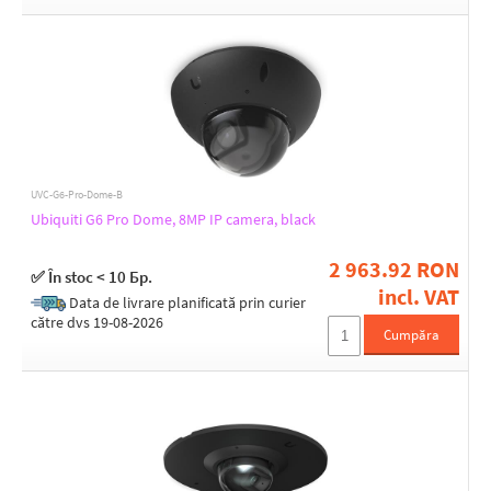
UVC-G6-Pro-Dome-B
Ubiquiti G6 Pro Dome, 8MP IP camera, black
2 963.92 RON
✅ În stoc < 10 Бр.
incl. VAT
Data de livrare planificată prin curier
către dvs 19-08-2026
Cumpăra