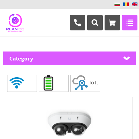
+359 882 346 063
Category
MikroTik
IoT,
Ubiquiti Networks
Wireless
Powering
SMART
TP-Link
Masterlan
ASRock
D-Link