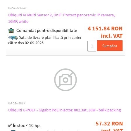
UVC-AI-MS-2-W
Ubiquiti
Ubiquiti AI Multi Sensor 2, UniFi Protect panoramic IP camera,
16MP, white
All Brands
4 151.84 RON
Comandat pentru disponibilitate
incl. VAT
Data de livrare planificată prin curier
către dvs 02-09-2026
Cumpăra
U-POE+-BULK
Ubiquiti U-POE+ - Gigabit PoE injector, 802.3at, 30W - bulk packing
57.32 RON
✅ În stoc < 10 Бр.
incl. VAT