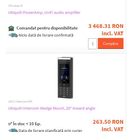
UPL-Amp-W
Ubiquiti PowerAmp, UniFi audio amplifier
3 468.31 RON
Comandat pentru disponibilitate
incl. VAT
Nicio dată de livrare confirmată
Cumpăra
UACC-Intercom-WM
Ubiquiti Intercom Wedge Mount, 20° inward angle
263.50 RON
✅ În stoc < 10 Бр.
incl. VAT
Data de livrare planificată prin curier