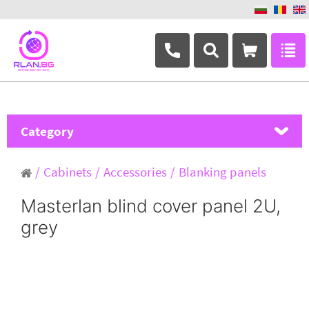
+359 882 346 063
Category
MikroTik
Cabinets
Accessories
Blanking panels
Ubiquiti Networks
Masterlan blind cover panel 2U,
grey
TP-Link
Masterlan
ASRock