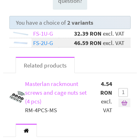
question?
You have a choice of
2 variants
FS-1U-G
32.39 RON
excl. VAT
FS-2U-G
46.59 RON
excl. VAT
Related products
Masterlan rackmount
4.54
screws and cage nuts set
RON
(4 pcs)
excl.
RM-4PCS-MS
VAT