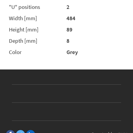
"U" positions
2
Width [mm]
484
Height [mm]
89
Depth [mm]
8
Color
Grey