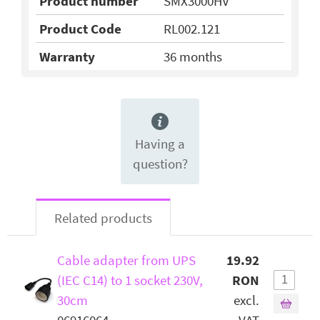
Product number
SMX3000HV
Product Code
RL002.121
Warranty
36 months
Having a
question?
Related products
Cable adapter from UPS
19.92
(IEC C14) to 1 socket 230V,
RON
30cm
excl.