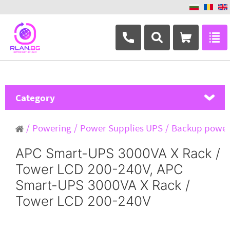
+359 882 346 063
Category
MikroTik
Powering
Power Supplies UPS
Backup powe
Ubiquiti Networks
APC Smart-UPS 3000VA X Rack /
Tower LCD 200-240V, APC
TP-Link
Smart-UPS 3000VA X Rack /
Masterlan
Tower LCD 200-240V
ASRock