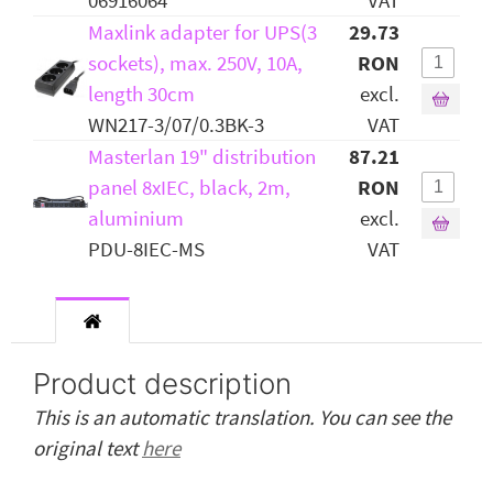
06916064
VAT
Maxlink adapter for UPS(3
29.73
sockets), max. 250V, 10A,
RON
length 30cm
excl.
WN217-3/07/0.3BK-3
VAT
Masterlan 19" distribution
87.21
panel 8xIEC, black, 2m,
RON
aluminium
excl.
PDU-8IEC-MS
VAT
Product description
This is an automatic translation. You can see the
original text
here