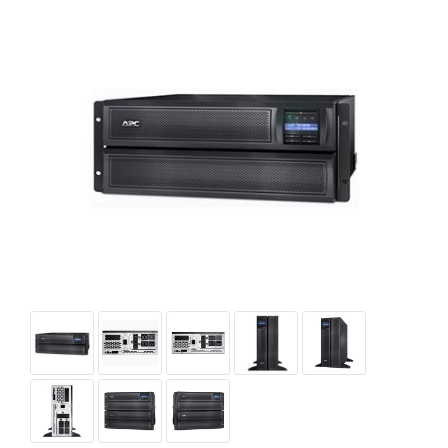
D-Link
All Brands