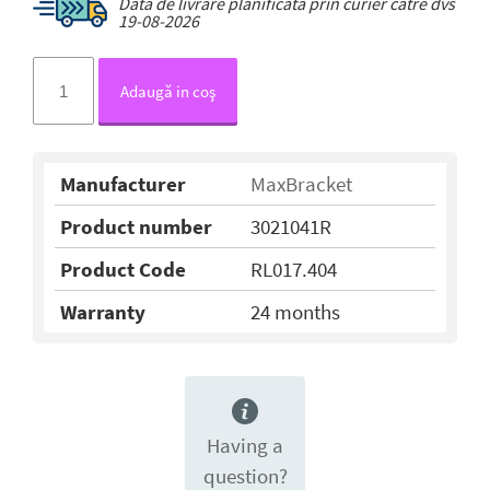
Data de livrare planificată prin curier către dvs
19-08-2026
Adaugă in coş
Manufacturer
MaxBracket
Product number
3021041R
Product Code
RL017.404
Warranty
24 months
Having a
question?