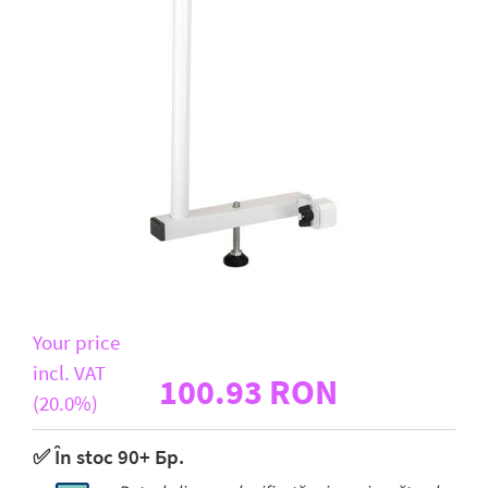
D-Link
All Brands
Your price
incl. VAT
100.93 RON
(20.0%)
✅ În stoc 90+ Бр.