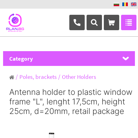
+359 882 346 063
Category
MikroTik
Poles, brackets
Other Holders
Ubiquiti Networks
Antenna holder to plastic window
frame "L", lenght 17,5cm, height
TP-Link
25cm, d=20mm, retail package
Masterlan
ASRock