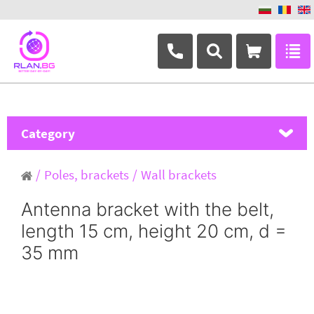
+359 882 346 063
Category
MikroTik
Poles, brackets
Wall brackets
Ubiquiti Networks
Antenna bracket with the belt,
length 15 cm, height 20 cm, d =
TP-Link
35 mm
Masterlan
ASRock