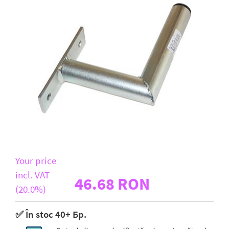
D-Link
All Brands
Your price
incl. VAT
46.68 RON
(20.0%)
✅ În stoc 40+ Бр.