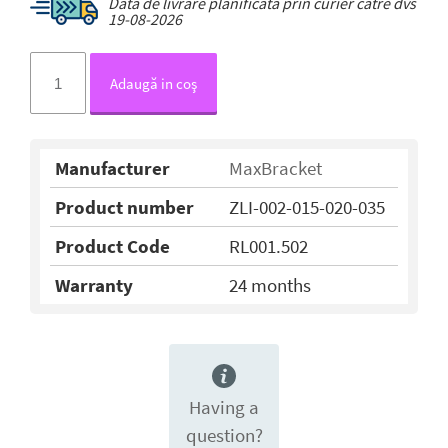
Data de livrare planificată prin curier către dvs
19-08-2026
Adaugă in coş
Manufacturer
MaxBracket
Product number
ZLI-002-015-020-035
Product Code
RL001.502
Warranty
24 months
Having a
question?