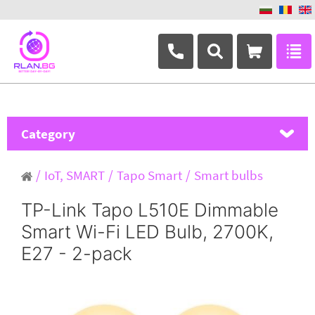
+359 882 346 063
Category
MikroTik
IoT, SMART
Tapo Smart
Smart bulbs
Ubiquiti Networks
TP-Link Tapo L510E Dimmable
Smart Wi-Fi LED Bulb, 2700K,
TP-Link
E27 - 2-pack
Masterlan
ASRock