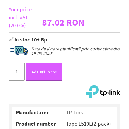
Your price
incl. VAT
87.02 RON
(20.0%)
✅ În stoc 10+ Бр.
Data de livrare planificată prin curier către dvs
19-08-2026
Adaugă in coş
Manufacturer
TP-Link
Product number
Tapo L510E(2-pack)