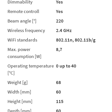
Dimmability
Yes
Remote controll
Yes
Beam angle [°]
220
Wireless frequency
2.4 GHz
WiFi standards
802.11n, 802.11b/g
Max. power
8,7
consumption [W]
Operating temperature
0 up to 40
[°C]
Weight [g]
68
Width [mm]
60
Height [mm]
115
Depth [mm]
60