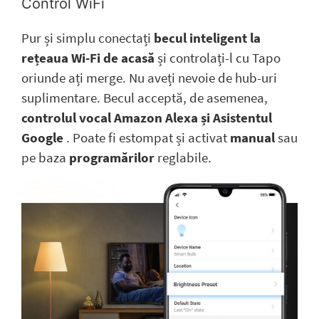
Control WiFi
Pur și simplu conectați
becul inteligent la
rețeaua Wi-Fi de acasă
și controlați-l cu Tapo
oriunde ați merge. Nu aveți nevoie de hub-uri
suplimentare. Becul acceptă, de asemenea,
controlul vocal Amazon Alexa și Asistentul
Google
. Poate fi estompat și activat
manual
sau
pe baza
programărilor
reglabile.